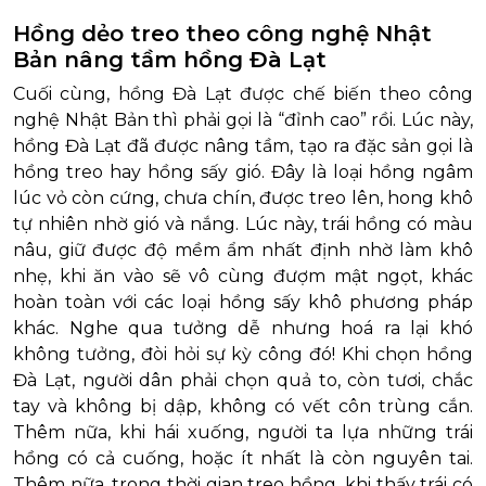
Hồng dẻo treo theo công nghệ Nhật
Bản nâng tầm hồng Đà Lạt
Cuối cùng, hồng Đà Lạt được chế biến theo công
nghệ Nhật Bản thì phải gọi là “đỉnh cao” rồi. Lúc này,
hồng Đà Lạt đã được nâng tầm, tạo ra đặc sản gọi là
hồng treo hay hồng sấy gió. Đây là loại hồng ngâm
lúc vỏ còn cứng, chưa chín, được treo lên, hong khô
tự nhiên nhờ gió và nắng. Lúc này, trái hồng có màu
nâu, giữ được độ mềm ẩm nhất định nhờ làm khô
nhẹ, khi ăn vào sẽ vô cùng đượm mật ngọt, khác
hoàn toàn với các loại hồng sấy khô phương pháp
khác. Nghe qua tưởng dễ nhưng hoá ra lại khó
không tưởng, đòi hỏi sự kỳ công đó! Khi chọn hồng
Đà Lạt, người dân phải chọn quả to, còn tươi, chắc
tay và không bị dập, không có vết côn trùng cắn.
Thêm nữa, khi hái xuống, người ta lựa những trái
hồng có cả cuống, hoặc ít nhất là còn nguyên tai.
Thêm nữa, trong thời gian treo hồng, khi thấy trái có