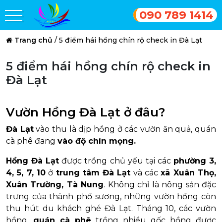
090 789 1414
Trang chủ
/
5 điểm hái hồng chín rộ check in Đà Lạt
5 điểm hái hồng chín rộ check in
Đà Lạt
Vườn Hồng Đà Lạt ở đâu?
Đà Lạt
vào thu là dịp hồng ở các vườn ăn quả, quán
cà phê đang
vào độ chín mọng.
Hồng Đà Lạt
được trồng chủ yếu tại các
phường 3,
4, 5, 7, 10
ở
trung tâm Đà Lạt
và các
xã Xuân Thọ,
Xuân Trường, Tà Nung
. Không chỉ là nông sản đặc
trưng của thành phố sương, những vườn hồng còn
thu hút du khách ghé Đà Lạt. Tháng 10, các vườn
hồng,
quán cà phê
trồng nhiều gốc hồng được