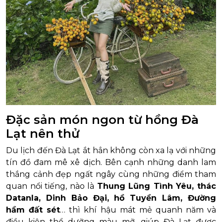
Đặc sản món ngon từ hồng Đà
Lạt nên thử
Du lịch đến Đà Lạt ắt hẳn không còn xa lạ với những
tín đồ đam mê xê dịch. Bên cạnh những danh lam
thắng cảnh đẹp ngất ngây cùng những điểm tham
quan nổi tiếng, nào là
Thung Lũng Tình Yêu, thác
Datanla, Dinh Bảo Đại, hồ Tuyền Lâm, Đường
hầm đất sét
… thì khí hậu mát mẻ quanh năm và
điều kiện thổ dưỡng màu mỡ, giúp Đà Lạt được