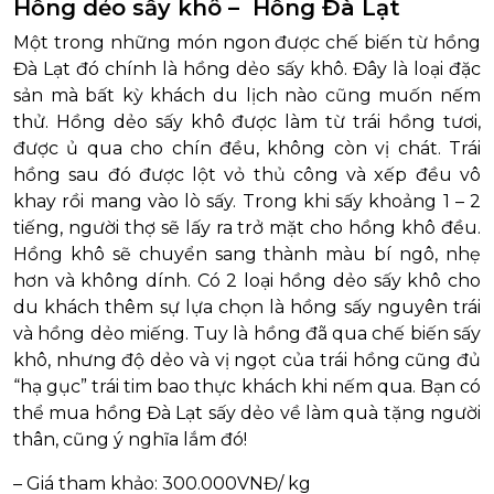
Hồng dẻo sấy khô – Hồng Đà Lạt
Một trong những món ngon được chế biến từ hồng
Đà Lạt đó chính là hồng dẻo sấy khô. Đây là loại đặc
sản mà bất kỳ khách du lịch nào cũng muốn nếm
thử. Hồng dẻo sấy khô được làm từ trái hồng tươi,
được ủ qua cho chín đều, không còn vị chát. Trái
hồng sau đó được lột vỏ thủ công và xếp đều vô
khay rồi mang vào lò sấy. Trong khi sấy khoảng 1 – 2
tiếng, người thợ sẽ lấy ra trở mặt cho hồng khô đều.
Hồng khô sẽ chuyển sang thành màu bí ngô, nhẹ
hơn và không dính. Có 2 loại hồng dẻo sấy khô cho
du khách thêm sự lựa chọn là hồng sấy nguyên trái
và hồng dẻo miếng. Tuy là hồng đã qua chế biến sấy
khô, nhưng độ dẻo và vị ngọt của trái hồng cũng đủ
“hạ gục” trái tim bao thực khách khi nếm qua. Bạn có
thể mua hồng Đà Lạt sấy dẻo về làm quà tặng người
thân, cũng ý nghĩa lắm đó!
– Giá tham khảo: 300.000VNĐ/ kg