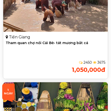
Tiền Giang
Tham quan chợ nổi Cái Bè- tát mương bắt cá
2450
3675
1,050,000đ
1 
NGÀY