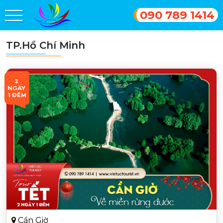
090 789 1414
TP.Hồ Chí Minh
2 
NGÀY 
1 ĐÊM
Cần Giờ