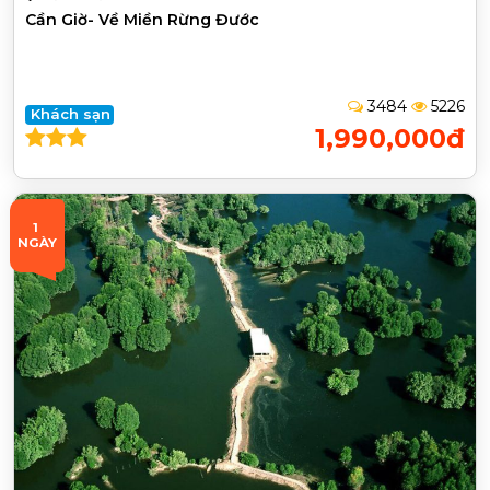
Cần Giờ- Về Miền Rừng Đước
3484
5226
Khách sạn
1,990,000đ
1 
NGÀY