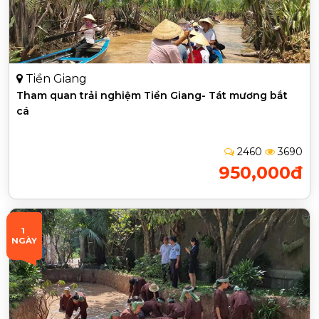
Tiền Giang
Tham quan trải nghiệm Tiền Giang- Tát mương bắt
cá
2460
3690
950,000đ
1 
NGÀY