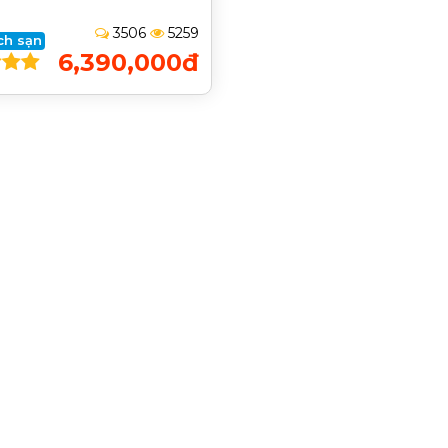
3506
5259
ch sạn
6,390,000đ