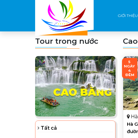
GIỚI THIỆU
Tour trong nước
Cao
5 
NGÀY 
4 
ĐÊM
Hà 
Hà G
Tất cả
đườn