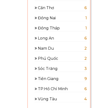
Cần Thơ
6
Đồng Nai
1
Đồng Tháp
1
Long An
6
Nam Du
2
Phú Quốc
2
Sóc Trăng
3
Tiền Giang
9
TP.Hồ Chí Minh
6
Vũng Tàu
4