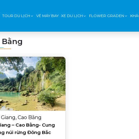
TOUR DU LỊCH
VÉ MÁY BAY
XE DU LỊCH
FLOWER GRADEN
KHÁ
 Bằng
Giang, Cao Bằng
iang – Cao Bằng- Cung
g núi rừng Đông Bắc