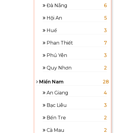
Đà Nẵng
6
Hội An
5
Huế
3
Phan Thiết
7
Phú Yên
3
Quy Nhơn
2
Miền Nam
28
An Giang
4
Bạc Liêu
3
Bến Tre
2
Cà Mau
2