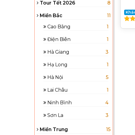
Tour Tết 2026
8
Khá
Miền Bắc
11
Cao Bằng
1
Điện Biên
1
Hà Giang
3
Hạ Long
1
Hà Nội
5
Lai Châu
1
Ninh Bình
4
Sơn La
3
Miền Trung
15