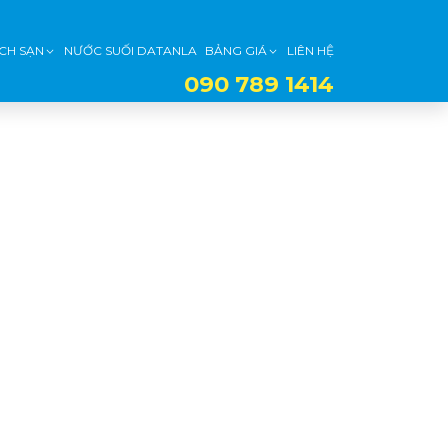
CH SẠN
NƯỚC SUỐI DATANLA
BẢNG GIÁ
LIÊN HỆ
090 789 1414