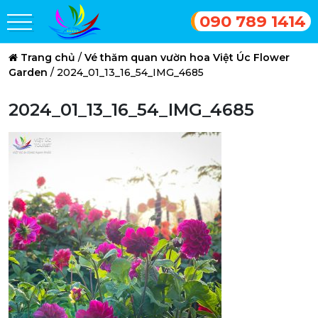
090 789 1414
Trang chủ
/
Vé thăm quan vườn hoa Việt Úc Flower
Garden
/
2024_01_13_16_54_IMG_4685
2024_01_13_16_54_IMG_4685