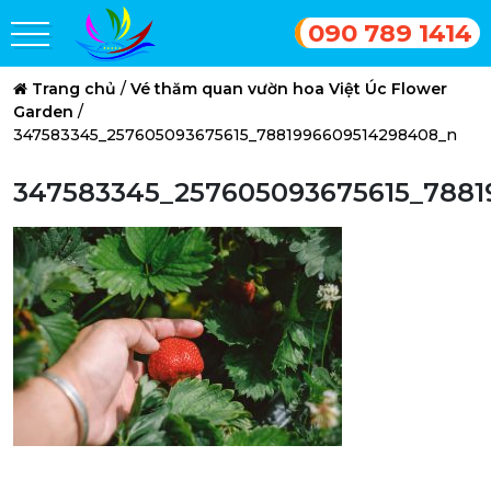
090 789 1414
Trang chủ
/
Vé thăm quan vườn hoa Việt Úc Flower
Garden
/
347583345_257605093675615_7881996609514298408_n
347583345_257605093675615_788