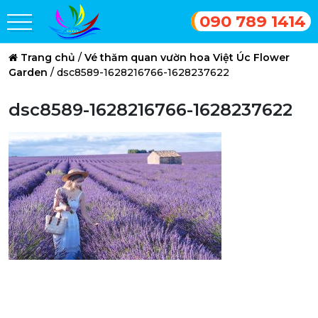
090 789 1414
Trang chủ
/
Vé thăm quan vườn hoa Việt Úc Flower
Garden
/
dsc8589-1628216766-1628237622
dsc8589-1628216766-1628237622