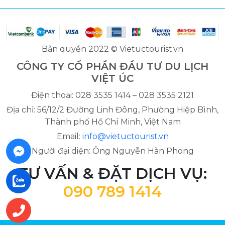
Bản quyền 2022 © Vietuctourist.vn
CÔNG TY CỔ PHẦN ĐẦU TƯ DU LỊCH
VIỆT ÚC
Điện thoại: 028 3535 1414 – 028 3535 2121
Địa chỉ: 56/12/2 Đường Linh Đông, Phường Hiệp Bình,
Thành phố Hồ Chí Minh, Việt Nam
Email:
info@vietuctourist.vn
Người đại diện: Ông Nguyễn Hàn Phong
TƯ VẤN & ĐẶT DỊCH VỤ:
090 789 1414