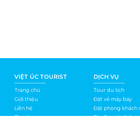
VIỆT ÚC TOURIST
DỊCH VỤ
Trang chủ
Tour du lịch
Giới thiệu
Đặt vé máy bay
Liên hệ
Đặt phòng khách 
Tin tức
Thuê xe du lịch
ỆT
Kinh nghiệm du lịch
Tuyển dụng
Thông Tin Khuyến Mãi