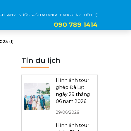
CH SẠN
NƯỚC SUỐI DATANLA
BẢNG GIÁ
LIÊN HỆ
090 789 1414
023 (1)
Tin du lịch
Hình ảnh tour
ghép Đà Lạt
ngày 29 tháng
06 năm 2026
29/06/2026
Hình ảnh tour