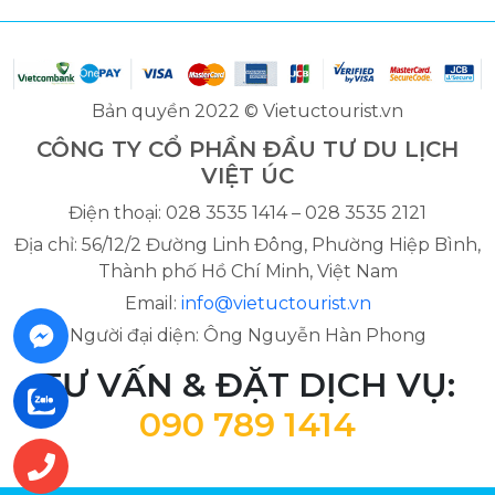
Bản quyền 2022 © Vietuctourist.vn
CÔNG TY CỔ PHẦN ĐẦU TƯ DU LỊCH
VIỆT ÚC
Điện thoại: 028 3535 1414 – 028 3535 2121
Địa chỉ: 56/12/2 Đường Linh Đông, Phường Hiệp Bình,
Thành phố Hồ Chí Minh, Việt Nam
Email:
info@vietuctourist.vn
Người đại diện: Ông Nguyễn Hàn Phong
TƯ VẤN & ĐẶT DỊCH VỤ:
090 789 1414