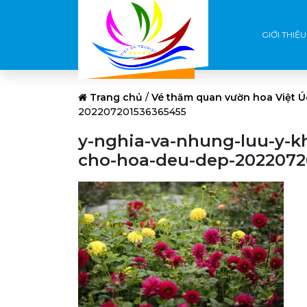
GIỚI THIỆU
Trang chủ
/
Vé thăm quan vườn hoa Việt Ú
202207201536365455
y-nghia-va-nhung-luu-y-k
cho-hoa-deu-dep-2022072