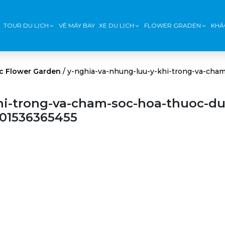
TOUR DU LỊCH
VÉ MÁY BAY
XE DU LỊCH
FLOWER GRADEN
KHÁ
c Flower Garden
/
y-nghia-va-nhung-luu-y-khi-trong-va-cha
hi-trong-va-cham-soc-hoa-thuoc-du
01536365455