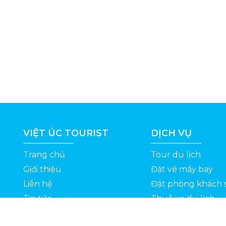
VIỆT ÚC TOURIST
DỊCH VỤ
Trang chủ
Tour du lịch
Giới thiệu
Đặt vé máy bay
Liên hệ
Đặt phòng khách 
Tin tức
Thuê xe du lịch
ỆT
Kinh nghiệm du lịch
Tuyển dụng