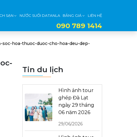
CH SẠN
NƯỚC SUỐI DATANLA
BẢNG GIÁ
LIÊN HỆ
090 789 1414
m-soc-hoa-thuoc-duoc-cho-hoa-deu-dep-
oc-
Tin du lịch
Hình ảnh tour
ghép Đà Lạt
ngày 29 tháng
06 năm 2026
29/06/2026