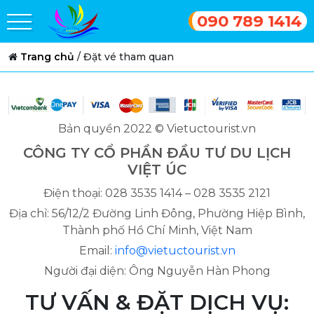
090 789 1414
Trang chủ
/
Đặt vé tham quan
Bản quyền 2022 © Vietuctourist.vn
CÔNG TY CỔ PHẦN ĐẦU TƯ DU LỊCH
VIỆT ÚC
Điện thoại: 028 3535 1414 – 028 3535 2121
Địa chỉ: 56/12/2 Đường Linh Đông, Phường Hiệp Bình,
Thành phố Hồ Chí Minh, Việt Nam
Email:
info@vietuctourist.vn
Người đại diện: Ông Nguyễn Hàn Phong
TƯ VẤN & ĐẶT DỊCH VỤ: