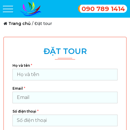
090 789 1414
Trang chủ
/
Đặt tour
ĐẶT TOUR
*
Họ và tên
*
Email
*
Số điện thoại