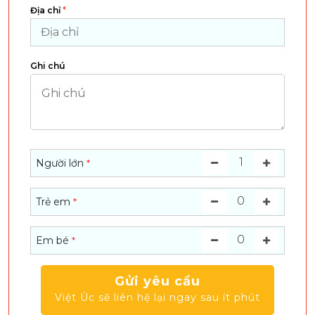
*
Địa chỉ
Ghi chú
1
Người lớn
*
0
Trẻ em
*
0
Em bé
*
Gửi yêu cầu
Việt Úc sẽ liên hệ lại ngay sau ít phút