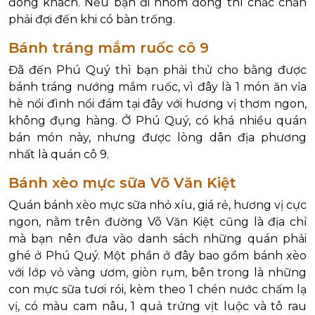
đông khách. Nếu bạn đi nhóm đông thì chắc chắn
phải đợi đến khi có bàn trống.
Bánh tráng mắm ruốc cô 9
Đã đến Phú Quý thì bạn phải thử cho bằng được
bánh tráng nướng mắm ruốc, vì đây là 1 món ăn vỉa
hè nổi đình nổi đám tại đây với hương vị thơm ngon,
không đụng hàng. Ở Phú Quý, có khá nhiều quán
bán món này, nhưng được lòng dân địa phương
nhất là quán cô 9.
Bánh xèo mực sữa Võ Văn Kiệt
Quán bánh xèo mực sữa nhỏ xíu, giá rẻ, hương vị cực
ngon, nằm trên đường Võ Văn Kiệt cũng là địa chỉ
mà bạn nên đưa vào danh sách những quán phải
ghé ở Phú Quý. Một phần ở đây bao gồm bánh xèo
với lớp vỏ vàng ươm, giòn rụm, bên trong là những
con mực sữa tươi rói, kèm theo 1 chén nước chấm lạ
vị, có màu cam nâu, 1 quả trứng vịt luộc và tô rau