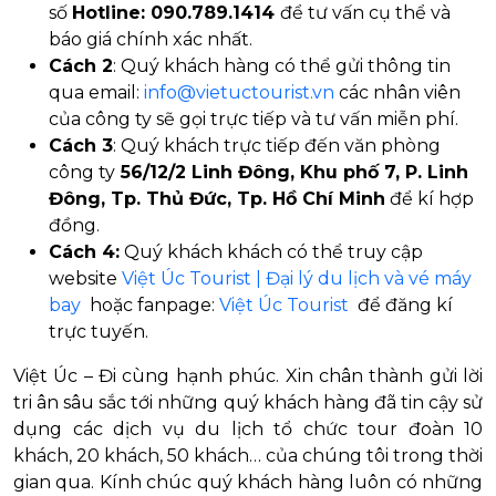
số
Hotline: 090.789.1414
để tư vấn cụ thể và
báo giá chính xác nhất.
Cách 2
: Quý khách hàng có thể gửi thông tin
qua email:
info@vietuctourist.vn
các nhân viên
của công ty sẽ gọi trực tiếp và tư vấn miễn phí.
Cách 3
: Quý khách trực tiếp đến văn phòng
công ty
56/12/2 Linh Đông, Khu phố 7, P. Linh
Đông, Tp. Thủ Đức, Tp. Hồ Chí Minh
để kí hợp
đồng.
Cách 4:
Quý khách khách có thể truy cập
website
Việt Úc Tourist | Đại lý du lịch và vé máy
bay
hoặc fanpage:
Việt Úc Tourist
để đăng kí
trực tuyến.
Việt Úc – Đi cùng hạnh phúc. Xin chân thành gửi lời
tri ân sâu sắc tới những quý khách hàng đã tin cậy sử
dụng các dịch vụ du lịch tổ chức tour đoàn 10
khách, 20 khách, 50 khách… của chúng tôi trong thời
gian qua. Kính chúc quý khách hàng luôn có những