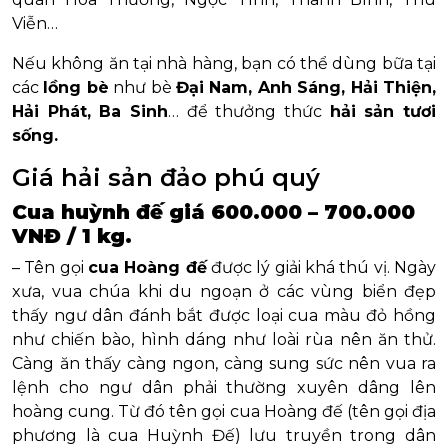
Viễn…
Nếu không ăn tại nhà hàng, bạn có thể dùng bữa tại
các
lồng bè
như bè
Đại Nam, Anh Sáng, Hải Thiện,
Hải Phát, Ba Sinh
… để thưởng thức
hải sản tươi
sống.
Giá hải sản đảo phú quý
Cua huỳnh đế giá 600.000 – 700.000
VNĐ / 1 kg.
– Tên gọi
cua Hoàng đế
được lý giải khá thú vị. Ngày
xưa, vua chúa khi du ngoạn ở các vùng biển đẹp
thấy ngư dân đánh bắt được loại cua màu đỏ hồng
như chiến bào, hình dáng như loài rùa nên ăn thử.
Càng ăn thấy càng ngon, càng sung sức nên vua ra
lệnh cho ngư dân phải thường xuyên dâng lên
hoàng cung. Từ đó tên gọi cua Hoàng đế (tên gọi địa
phương là cua Huỳnh Đế) lưu truyền trong dân