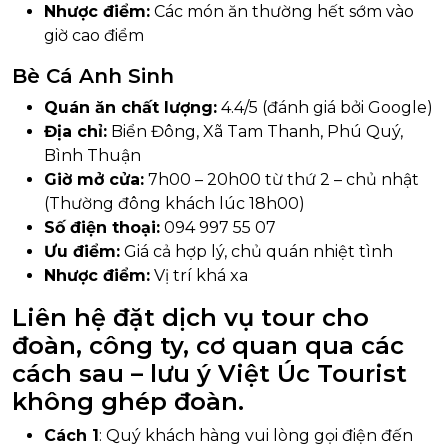
Nhược điểm:
Các món ăn thường hết sớm vào
giờ cao điểm
Bè Cá Anh Sinh
Quán ăn chất lượng:
4.4/5 (đánh giá bởi Google)
Địa chỉ:
Biển Đông, Xã Tam Thanh, Phú Quý,
Bình Thuận
Giờ mở cửa:
7h00 – 20h00 từ thứ 2 – chủ nhật
(Thường đông khách lúc 18h00)
Số điện thoại:
094 997 55 07
Ưu điểm:
Giá cả hợp lý, chủ quán nhiệt tình
Nhược điểm:
Vị trí khá xa
Liên hệ đặt dịch vụ tour cho
đoàn, công ty, cơ quan qua các
cách sau – lưu ý Việt Úc Tourist
không ghép đoàn.
Cách 1
: Quý khách hàng vui lòng gọi điện đến