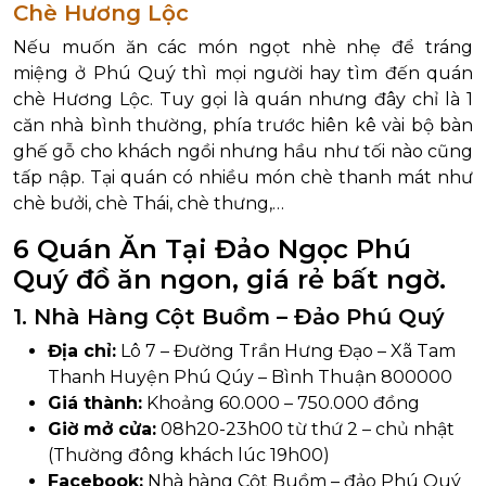
Chè Hương Lộc
Nếu muốn ăn các món ngọt nhè nhẹ để tráng
miệng ở Phú Quý thì mọi người hay tìm đến quán
chè Hương Lộc. Tuy gọi là quán nhưng đây chỉ là 1
căn nhà bình thường, phía trước hiên kê vài bộ bàn
ghế gỗ cho khách ngồi nhưng hầu như tối nào cũng
tấp nập. Tại quán có nhiều món chè thanh mát như
chè bưởi, chè Thái, chè thưng,…
6 Quán Ăn Tại Đảo Ngọc Phú
Quý đồ ăn ngon, giá rẻ bất ngờ.
1. Nhà Hàng Cột Buồm – Đảo Phú Quý
Địa chỉ:
Lô 7 – Đường Trần Hưng Đạo – Xã Tam
Thanh Huyện Phú Qúy – Bình Thuận 800000
Giá thành:
Khoảng 60.000 – 750.000 đồng
Giờ mở cửa:
08h20-23h00 từ thứ 2 – chủ nhật
(Thường đông khách lúc 19h00)
Facebook:
Nhà hàng Cột Buồm – đảo Phú Quý