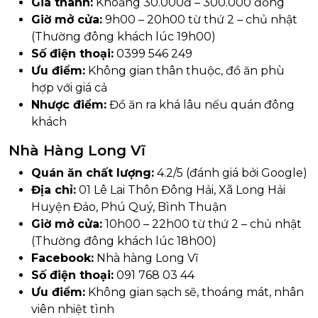
Giá thành:
Khoảng 30.000đ – 300.000 đồng
Giờ mở cửa:
9h00 – 20h00 từ thứ 2 – chủ nhật
(Thường đông khách lúc 19h00)
Số điện thoại:
0399 546 249
Ưu điểm:
Không gian thân thuộc, đồ ăn phù
hợp với giá cả
Nhược điểm:
Đồ ăn ra khá lâu nếu quán đông
khách
Nhà Hàng Long Vĩ
Quán ăn chất lượng:
4.2/5 (đánh giá bởi Google)
Địa chỉ:
01 Lê Lai Thôn Đông Hải, Xã Long Hải
Huyện Đảo, Phú Quý, Bình Thuận
Giờ mở cửa:
10h00 – 22h00 từ thứ 2 – chủ nhật
(Thường đông khách lúc 18h00)
Facebook:
Nhà hàng Long Vĩ
Số điện thoại:
091 768 03 44
Ưu điểm:
Không gian sạch sẽ, thoáng mát, nhân
viên nhiệt tình