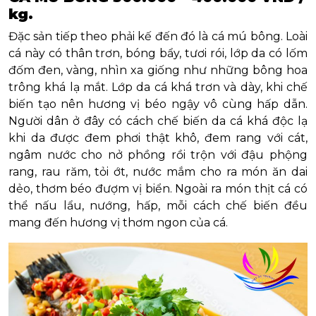
kg.
Đặc sản tiếp theo phải kế đến đó là cá mú bông. Loài
cá này có thân trơn, bóng bẩy, tươi rói, lớp da có lốm
đốm đen, vàng, nhìn xa giống như những bông hoa
trông khá lạ mắt. Lớp da cá khá trơn và dày, khi chế
biến tạo nên hương vị béo ngậy vô cùng hấp dẫn.
Người dân ở đây có cách chế biến da cá khá độc lạ
khi da được đem phơi thật khô, đem rang với cát,
ngâm nước cho nở phồng rồi trộn với đậu phộng
rang, rau răm, tỏi ớt, nước mắm cho ra món ăn dai
dẻo, thơm béo đượm vị biển. Ngoài ra món thịt cá có
thể nấu lẩu, nướng, hấp, mỗi cách chế biến đều
mang đến hương vị thơm ngon của cá.