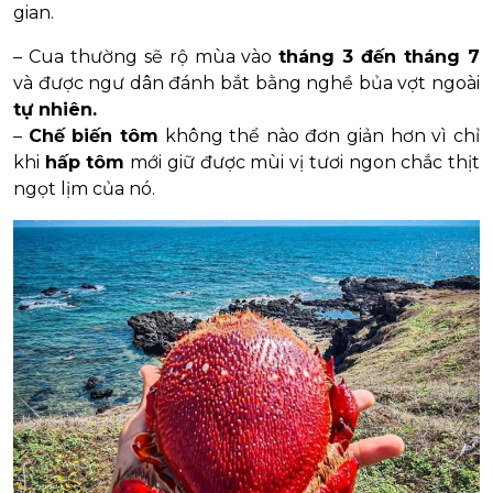
gian.
– Cua thường sẽ rộ mùa vào
tháng 3 đến tháng 7
và được ngư dân đánh bắt bằng nghề bủa vợt ngoài
tự nhiên.
–
Chế biến tôm
không thể nào đơn giản hơn vì chỉ
khi
hấp tôm
mới giữ được mùi vị tươi ngon chắc thịt
ngọt lịm của nó.