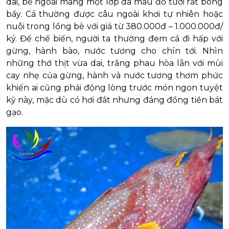
dai, bề ngoài mang một lớp da màu đỏ tươi rất bóng
bẩy. Cá thường được câu ngoài khơi tự nhiên hoặc
nuôi trong lồng bè với giá từ 380.000đ – 1.000.000đ/
ký. Để chế biến, người ta thường đem cá đi hấp với
gừng, hành bào, nước tương cho chín tới. Nhìn
những thớ thịt vừa dai, trắng phau hòa lẫn với mùi
cay nhẹ của gừng, hành và nước tương thơm phức
khiến ai cũng phải động lòng trước món ngon tuyệt
kỹ này, mặc dù có hơi đắt nhưng đáng đồng tiền bát
gạo.