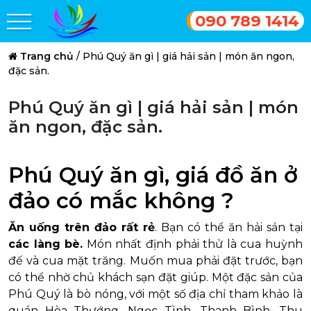
090 789 1414
Trang chủ
/
Phú Quý ăn gì | giá hải sản | món ăn ngon,
đặc sản.
Phú Quý ăn gì | giá hải sản | món
ăn ngon, đặc sản.
Phú Quý ăn gì, giá đồ ăn ở
đảo có mắc không ?
Ăn uống trên đảo rất rẻ
. Bạn có thể ăn hải sản tại
các làng bè.
Món nhất định phải thử là cua huỳnh
đế và cua mặt trăng. Muốn mua phải đặt trước, bạn
có thể nhờ chủ khách sạn đặt giúp. Một đặc sản của
Phú Quý là bò nóng, với một số địa chỉ tham khảo là
quán Hòa Thướng, Ngọc Tình, Thanh Bình, Thu