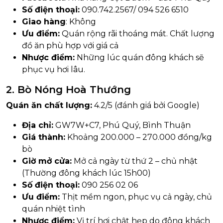
Số điện thoại:
090.742.2567/ 094 526 6510
Giao hàng
: Không
Ưu điểm:
Quán rộng rãi thoáng mát. Chất lượng
đồ ăn phù hợp với giá cả
Nhược điểm:
Những lúc quán đông khách sẽ
phục vụ hơi lâu.
2. Bò Nóng Hoà Thướng
Quán ăn chất lượng:
4.2/5 (đánh giá bởi Google)
Địa chỉ:
GW7W+C7, Phú Quý, Bình Thuận
Giá thành:
Khoảng 200.000 – 270.000 đồng/kg
bò
Giờ mở cửa:
Mở cả ngày từ thứ 2 – chủ nhật
(Thường đông khách lúc 15h00)
Số điện thoại:
090 256 02 06
Ưu điểm:
Thịt mềm ngon, phục vụ cả ngày, chủ
quán nhiệt tình
Nhược điểm:
Vị trí hơi chật hẹp do đông khách