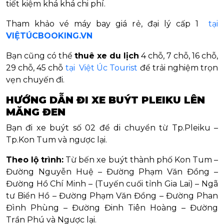
tiết kiệm khá khá chi phí.
Tham khảo vé máy bay giá rẻ, đại lý cấp 1
tại
VIỆTÚCBOOKING.VN
Bạn cũng có thể
thuê xe du lịch
4 chỗ, 7 chỗ, 16 chỗ,
29 chỗ, 45 chỗ
tại Việt Úc Tourist
để trải nghiệm trọn
vẹn chuyến đi.
HƯỚNG DẪN ĐI XE BUÝT PLEIKU LÊN
MĂNG ĐEN
Bạn đi xe buýt số 02 để di chuyển từ Tp.Pleiku –
Tp.Kon Tum và ngược lại.
Theo lộ trình:
Từ bến xe buýt thành phố Kon Tum –
Đường Nguyễn Huệ – Đường Phạm Văn Đồng –
Đường Hồ Chí Minh – (Tuyến cuối tỉnh Gia Lai) – Ngã
tư Biển Hồ – Đường Phạm Văn Đồng – Đường Phan
Đình Phùng – Đường Đinh Tiên Hoàng – Đường
Trần Phú và Ngược lại.