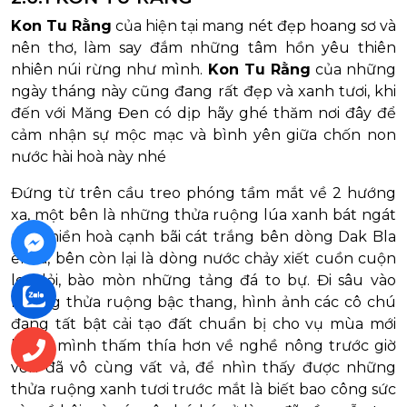
Kon Tu Rằng
của hiện tại mang nét đẹp hoang sơ và
nên thơ, làm say đắm những tâm hồn yêu thiên
nhiên núi rừng như mình.
Kon Tu Rằng
của những
ngày tháng này cũng đang rất đẹp và xanh tươi, khi
đến với Măng Đen có dịp hãy ghé thăm nơi đây để
cảm nhận sự mộc mạc và bình yên giữa chốn non
nước hài hoà này nhé
Đứng từ trên cầu treo phóng tầm mắt về 2 hướng
xa, một bên là những thửa ruộng lúa xanh bát ngát
nằm hiền hoà cạnh bãi cát trắng bên dòng Dak Bla
êm ả, bên còn lại là dòng nước chảy xiết cuồn cuộn
len lỏi, bào mòn những tảng đá to bự. Đi sâu vào
những thửa ruộng bậc thang, hình ảnh các cô chú
đang tất bật cải tạo đất chuẩn bị cho vụ mùa mới
khiến mình thấm thía hơn về nghề nông trước giờ
vốn đã vô cùng vất vả, để nhìn thấy được những
thửa ruộng xanh tươi trước mắt là biết bao công sức