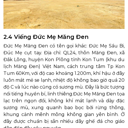
2.4 Viếng Đức Mẹ Măng Đen
Đức Mẹ Măng Đen có tên gọi khác: Đức Mẹ Sầu Bi,
Đúc Mẹ cụt tay. Địa chỉ: QL24, thôn Măng Đen, xã
Đắk Lông, huyện Kon Plông tỉnh Kon Tum (khu du
lịch Măng Đen) Việt Nam, cách trung tâm Tp Kon
Tum 60Km, với độ cao khoảng 1.200m, khí hậu ở đây
luôn mát mẻ se lạnh, nhiệt độ không bao giờ quá 20
độ C và lúc nào cũng có sương mù. Đây là bức tượng
nổi tiếng huyền bí, linh thiêng.Đức Mẹ Măng Đen tọa
lạc trên ngọn đồi, không khí mát lạnh và dày đặc
sương mù, xung quanh bao bọc bởi rừng thông,
khung cảnh mênh mông không gian yên bình. Ở
đây được chuẩn bị sẵn nhiều dãy ghế đá cho giáo