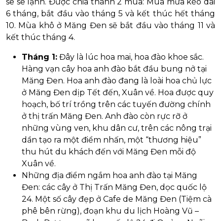
se se lạnh. Được chia thành 2 mùa: Mùa mưa kéo dài
6 tháng, bắt đầu vào tháng 5 và kết thúc hết tháng
10. Mùa khô ở Măng Đen sẽ bắt đầu vào tháng 11 và
kết thúc tháng 4.
Tháng 1:
Đây là lúc hoa mai, hoa đào khoe sắc.
Hàng vạn cây hoa anh đào bắt đầu bung nở tại
Măng Đen. Hoa anh đào đang là loài hoa chủ lực
ở Măng Đen dịp Tết đến, Xuân về. Hoa được quy
hoạch, bố trí trồng trên các tuyến đường chính
ở thị trấn Măng Đen. Anh đào còn rực rỡ ở
những vùng ven, khu dân cư, trên các nông trại
dần tạo ra một điểm nhấn, một “thương hiệu”
thu hút du khách đến với Măng Đen mỗi độ
Xuân về.
Những địa điểm ngắm hoa anh đào tại Măng
Đen: các cây ở Thị Trấn Măng Đen, dọc quốc lộ
24. Một số cây đẹp ở Cafe de Măng Đen (Tiệm cà
phê bên rừng), đoạn khu du lịch Hoàng Vũ –