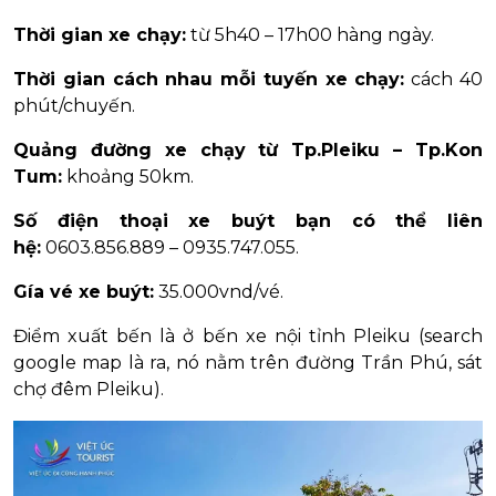
Thời gian xe chạy:
từ 5h40 – 17h00 hàng ngày.
Thời gian cách nhau mỗi tuyến xe chạy:
cách 40
phút/chuyến.
Quảng đường xe chạy từ Tp.Pleiku – Tp.Kon
Tum:
khoảng 50km.
Số điện thoại xe buýt bạn có thể liên
hệ:
0603.856.889 – 0935.747.055.
Gía vé xe buýt:
35.000vnd/vé.
Điểm xuất bến là ở bến xe nội tỉnh Pleiku (search
google map là ra, nó nằm trên đường Trần Phú, sát
chợ đêm Pleiku).