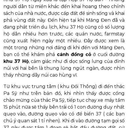
người dân từ miền khác đến khai hoang theo chính
sách của nhà nước, được cấp đất để sinh sống và khai
phá vùng đất này. Đến hiện tại khi Măng Đen đã và
đang phát triển du lịch, khu 37 Hộ cũng có số lượng
hộ dân nhiều hơn trước, các quán nước, farmstay
cũng xuất hiện ngày một nhiều. Đây được xem là
một trong những nơi đáng đi khi đến với Măng Đen,
bạn có thể khám phá
cánh đồng cỏ
ở cuối đường
khu 37 Hộ
, cảm giác như đi dọc sống lưng của đỉnh
núi với hai bên là thung lũng ngút ngàn, được nhìn
thấy những dãy núi cao hùng vĩ.
Từ khu vực trung tâm ( khu Đồi Thông) đi đến thác
Pa Sỹ như trên bản đồ, khi nhìn thấy được cổng
chào mừng của thác Pa Sỹ, tiếp tục chạy xe máy tầm
15 phút nữa sẽ thấy bên trái có 1 con đường duy nhất
quẹo vào, đường quẹo vào có để biển 37 ( các bạn
chú ý quan sát 1 tí nhen). Khi đi vào đường tạm gọi số
37 này được tầm 1 đoạn sẽ bắt đầu đường đất, cứ