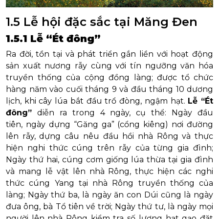
1.5 Lễ hội đặc sắc tại Măng Đen
1.5.1 Lễ “Ét đông”
Ra đời, tồn tại và phát triển gắn liền với hoạt động
sản xuất nương rẫy cùng với tín ngưỡng văn hóa
truyền thống của cộng đồng làng; được tổ chức
hàng năm vào cuối tháng 9 và đầu tháng 10 dương
lịch, khi cây lúa bắt đầu trổ đòng, ngậm hạt.
Lễ “Ét
đông”
diễn ra trong 4 ngày, cụ thể: Ngày đầu
tiên, ngày dựng “Găng ga” (cổng kiêng) nơi đường
lên rẫy, dựng câu nêu đầu hồi nhà Rông và thực
hiện nghi thức cúng trên rẫy của từng gia đình;
Ngày thứ hai, cúng cơm giống lúa thừa tại gia đình
và mang lễ vật lên nhà Rông, thực hiện các nghi
thức cúng Yang tại nhà Rông truyền thống của
làng; Ngày thứ ba, là ngày ăn con Dúi cũng là ngày
đưa ông, bà Tổ tiên về trời; Ngày thứ tư, là ngày mọi
người lên nhà Rông kiểm tra số lượng hạt gạo đặt