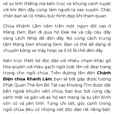
về sự linh thiêng mà kiến trúc và khung cảnh tuyệt
vời khi đến đây cũng làm người ta xao xuyến. Chắc
chắn bạn sẽ có nhiều bức hình đẹp khi tham quan.
Chùa Khánh Lâm nằm trên một ngọn đồi cao ở
Măng Đen. Bạn đi qua hồ Đak Ke và cây cầu dây
văng Lệch Nhịp để đến đây. Nó cũng cách trung
tâm Măng Đen khoảng 5km. Bạn có thể dễ dàng di
chuyển bằng xe máy hoặc xe ô tô 16 chỗ đến đây.
Kiến trúc thiết kế độc đáo với nhiều chạm khắc gỗ
hòa quyện với màu gạch ngói toát lên vẻ đẹp trang
trọng cho ngôi chùa. Trên đường lên đến
Chánh
Điện chùa Khánh Lâm
, bạn sẽ bắt gặp được tượng
Phật Quan Thế Âm Bồ Tát cao khoảng 17m được đặt
bên ngoài khuôn viên chùa, bao bọc bởi rừng cây
xanh mát và gần với ao hồ sen mang lại sự yên bình
vốn có và yên tĩnh. Từng chi tiết, góc cạnh trong
ngôi chùa đều có những nét độc đáo rất riêng biệt.