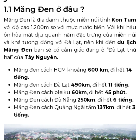
1.1 Măng Đen ở đâu ?
Măng Đen là địa danh thuộc miền núi tỉnh
Kon Tum
với độ cao 1.200m so với mực nước biển. Với khí hậu
ôn hòa mát dịu quanh năm đặc trưng của miền núi
và khá tương đồng với Đà Lạt, nên khi đến
du lịch
Măng Đen
bạn sẽ có cảm giác đang ở “Đà Lạt thứ
hai” của
Tây Nguyên.
Măng đen cách HCM khoảng
600 km
, đi hết
14
tiếng.
Măng đen cách Đà Lạt
490km,
đi hết
11 tiếng.
Măng Đen cách pleiku
60km
, đi hết
45 phút.
Măng Đen cách Đà Nẵng
250km
, đi hết
6 tiếng.
Măng Đen cách Quảng Ngãi tầm
137km
. đi hết
3
tiếng.