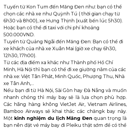
Tuyến từ Kon Tum đến Măng Đen như: bạn có thể
chọn các nhà xe như Quỳnh Tú ( thời gian chạy từ
6h30 và 8h00), xe Hưng Thịnh (xuất bến lúc 5h30).
Hoặc bạn có thể đi taxi với chi phí khoảng
500.000VND.
Tuyến từ Quảng Ngãi đến Măng Đen: Bạn có thể đi
xe khách của nhà xe Xuân Mai (giờ xe chạy 6h30,
12h30, 17h00).
Từ các địa điểm xa khác như Thành phố Hồ Chí
Minh, Hà Nội thì bạn có thể đi xe giường nằm của các
nhà xe: Việt Tân Phát, Minh Quốc, Phượng Thu, Nhà
xe Tân Anh,…
Nếu bạn đi từ Hà Nội, Sài Gòn hay Đà Nẵng và muốn
nhanh chóng thì máy bay sẽ là lựa chọn phù hợp.
Các hãng hàng không VietJet Air, Vietnam Airlines,
Bamboo Airways sẽ khai thác các chăngk bay này.
Một
kinh nghiệm du lịch Măng Đen
quan trọng là
bạn nên đặt vé máy bay đi Pleiku thật sớm để có thể