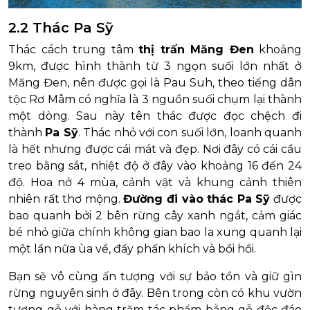
2.2 Thác Pa Sỹ
Thác cách trung tâm
thị trấn Măng Đen
khoảng
9km, được hình thành từ 3 ngọn suối lớn nhất ở
Măng Đen, nên được gọi là Pau Suh, theo tiếng dân
tộc Rơ Mâm có nghĩa là 3 nguồn suối chụm lại thành
một dòng. Sau này tên thác được đọc chệch đi
thành
Pa Sỹ
. Thác nhỏ với con suối lớn, loanh quanh
là hết nhưng được cái mát và đẹp. Nơi đây có cái cầu
treo bằng sắt, nhiệt độ ở đây vào khoảng 16 đến 24
độ. Hoa nở 4 mùa, cảnh vật và khung cảnh thiên
nhiên rất thơ mộng.
Đường đi vào thác Pa Sỹ
được
bao quanh bởi 2 bên rừng cây xanh ngắt, cảm giác
bé nhỏ giữa chính không gian bao la xung quanh lại
một lần nữa ùa về, đầy phấn khích và bồi hồi.
Bạn sẽ vô cùng ấn tượng với sự bảo tồn và giữ gìn
rừng nguyên sinh ở đây. Bên trong còn có khu vườn
tượng gỗ với hàng trăm tác phẩm bằng gỗ độc đáo