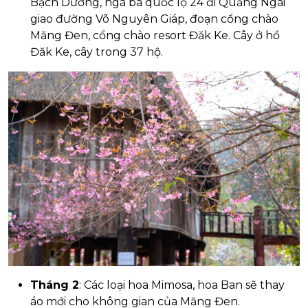
Bạch Dương, ngã ba quốc lộ 24 đi Quảng Ngãi
giao đường Võ Nguyên Giáp, đoạn cổng chào
Măng Đen, cổng chào resort Đăk Ke. Cây ở hồ
Đăk Ke, cây trong 37 hộ.
Tháng 2
: Các loại hoa Mimosa, hoa Ban sẽ thay
áo mới cho không gian của Măng Đen.