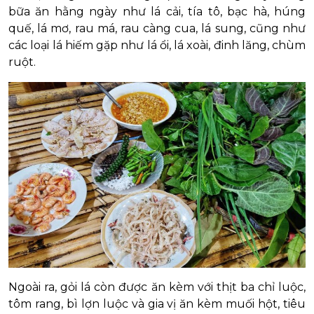
bữa ăn hằng ngày như lá cải, tía tô, bạc hà, húng
quế, lá mơ, rau má, rau càng cua, lá sung, cũng như
các loại lá hiếm gặp như lá ổi, lá xoài, đinh lăng, chùm
ruột.
Ngoài ra, gỏi lá còn được ăn kèm với thịt ba chỉ luộc,
tôm rang, bì lợn luộc và gia vị ăn kèm muối hột, tiêu