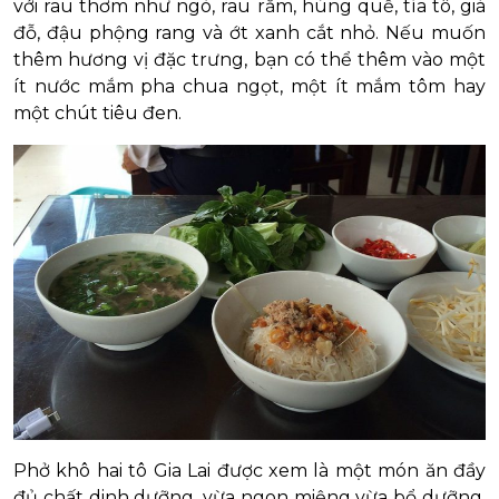
với rau thơm như ngò, rau răm, húng quế, tía tô, giá
đỗ, đậu phộng rang và ớt xanh cắt nhỏ. Nếu muốn
thêm hương vị đặc trưng, bạn có thể thêm vào một
ít nước mắm pha chua ngọt, một ít mắm tôm hay
một chút tiêu đen.
Phở khô hai tô Gia Lai được xem là một món ăn đầy
đủ chất dinh dưỡng, vừa ngon miệng vừa bổ dưỡng,