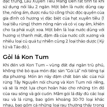
đặc trưng, Lẩu Xuyên Tiêu Măng Đen rất tinh tế khi
sử dụng nồi lẩu 2 ngăn. Một bên là nước dùng cay
the, nồng ấm, được nấu từ công thức độc quyền của
gia đình có hương vị đặc biệt của hạt xuyên tiêu (1
loại tiêu rừng) thơm nồng nàn và có vị cay ấm, khiến
cho ta phải xuýt xoa. Một bên là loại nước dùng với
hương vị thanh mát, đậm đà của nước cốt xương và
nhiều loại củ quả tự nhiên cùng 2 loại thảo dược ( Kỷ
tử và Táo đỏ ).
Gỏi lá Kon Tum
Khi đến với Kon Tum – vùng đất đại ngàn trù phú,
không thể bỏ qua món đặc sản “Gỏi Lá” nổi tiếng tại
địa phương. Món ăn này đậm chất bản sắc của núi
rừng Tây Nguyên nói chung và Kon Tum nói riêng,
và sẽ là một lựa chọn hoàn hảo cho những tín đồ
của rau sống và gỏi cuốn. Mâm gỏi lá đầy đủ các loại
rau và lá rừng, bao gồm khoảng 30-70 loại khác
nhau, bao gồm cả những loại rau thường thấy trong