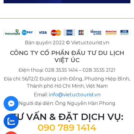
Bản quyền 2022 © Vietuctourist.vn
CÔNG TY CỔ PHẦN ĐẦU TƯ DU LỊCH
VIỆT ÚC
Điện thoại: 028 3535 1414 – 028 3535 2121
Địa chỉ: 56/12/2 Đường Linh Đông, Phường Hiệp Bình,
Thành phố Hồ Chí Minh, Việt Nam
Email:
info@vietuctourist.vn
Người đại diện: Ông Nguyễn Hàn Phong
TƯ VẤN & ĐẶT DỊCH VỤ:
090 789 1414