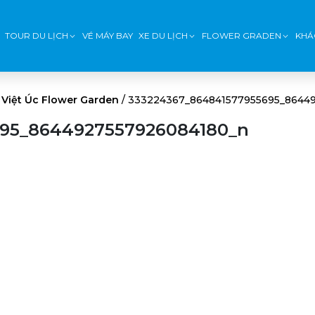
TOUR DU LỊCH
VÉ MÁY BAY
XE DU LỊCH
FLOWER GRADEN
KHÁ
Việt Úc Flower Garden
/
333224367_864841577955695_8644
695_8644927557926084180_n