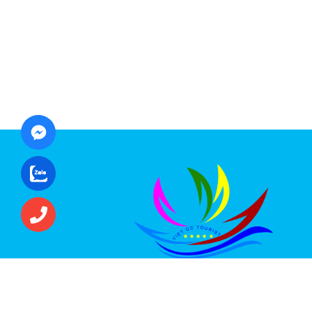
CÔNG TY CỔ PHẦN ĐẦU TƯ DU LỊCH VI
ÚC