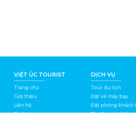
VIỆT ÚC TOURIST
DỊCH VỤ
Trang chủ
Tour du lịch
Giới thiệu
Đặt vé máy bay
Liên hệ
Đặt phòng khách 
Tin tức
Thuê xe du lịch
ỆT
Kinh nghiệm du lịch
Tuyển dụng
Thông Tin Khuyến Mãi