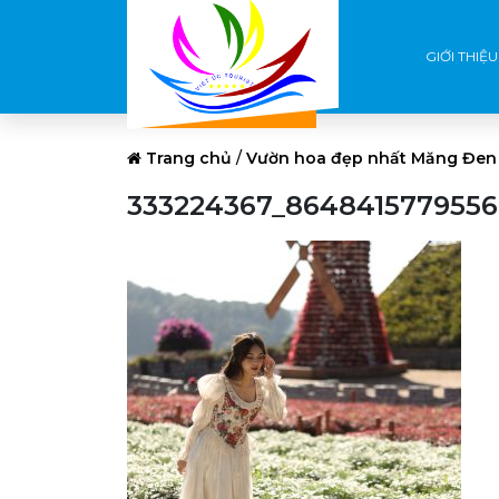
GIỚI THIỆU
Trang chủ
/
Vườn hoa đẹp nhất Măng Đen 
333224367_864841577955