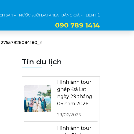
CH SẠN
NƯỚC SUỐI DATANLA
BẢNG GIÁ
LIÊN HỆ
090 789 1414
927557926084180_n
Tin du lịch
Hình ảnh tour
ghép Đà Lạt
ngày 29 tháng
06 năm 2026
29/06/2026
Hình ảnh tour