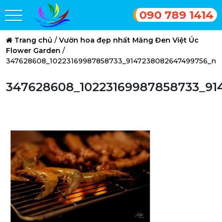
090 789 1414
Trang chủ
/
Vườn hoa đẹp nhất Măng Đen Việt Úc
Flower Garden
/
347628608_10223169987858733_9147238082647499756_n
347628608_10223169987858733_91