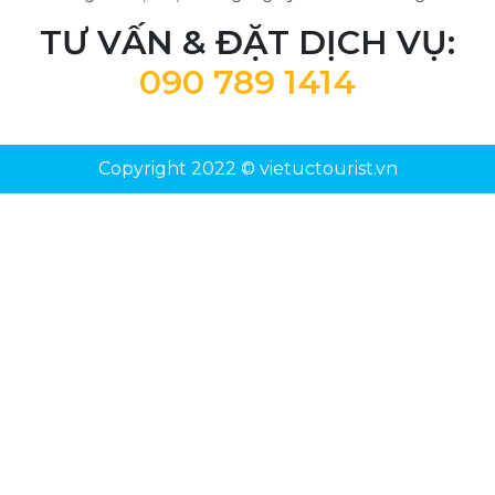
TƯ VẤN & ĐẶT DỊCH VỤ:
090 789 1414
Copyright 2022 © vietuctourist.vn