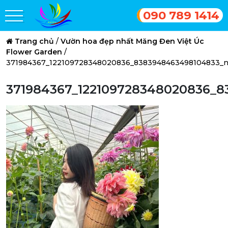
090 789 1414
Trang chủ
/
Vườn hoa đẹp nhất Măng Đen Việt Úc
Flower Garden
/
371984367_122109728348020836_8383948463498104833_
371984367_122109728348020836_