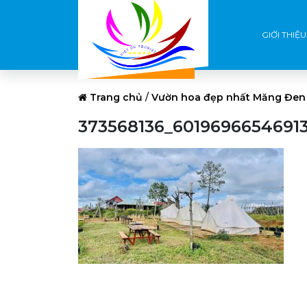
GIỚI THIỆU
Trang chủ
/
Vườn hoa đẹp nhất Măng Đen 
373568136_6019696654691