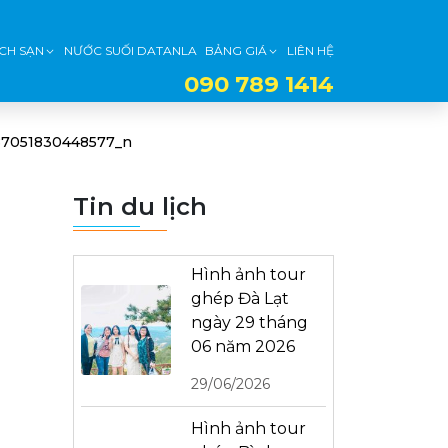
CH SẠN
NƯỚC SUỐI DATANLA
BẢNG GIÁ
LIÊN HỆ
090 789 1414
87051830448577_n
Tin du lịch
Hình ảnh tour
ghép Đà Lạt
ngày 29 tháng
06 năm 2026
29/06/2026
Hình ảnh tour