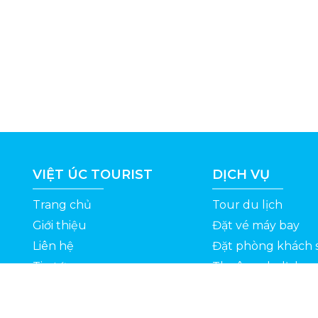
VIỆT ÚC TOURIST
DỊCH VỤ
Trang chủ
Tour du lịch
Giới thiệu
Đặt vé máy bay
Liên hệ
Đặt phòng khách 
Tin tức
Thuê xe du lịch
ỆT
Kinh nghiệm du lịch
Tuyển dụng
Thông Tin Khuyến Mãi