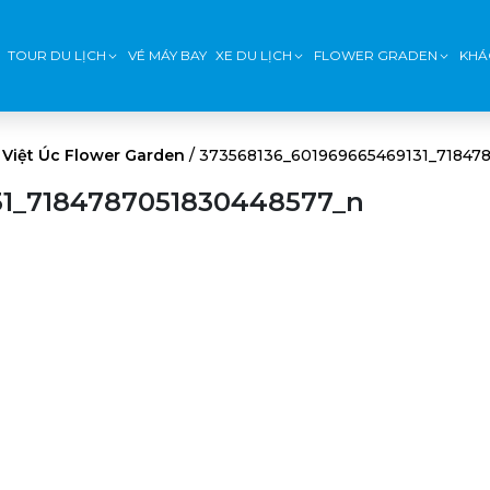
TOUR DU LỊCH
VÉ MÁY BAY
XE DU LỊCH
FLOWER GRADEN
KHÁ
Việt Úc Flower Garden
/
373568136_601969665469131_71847
31_7184787051830448577_n