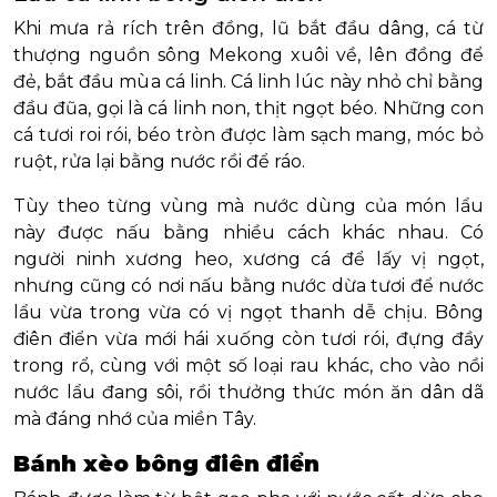
Khi mưa rả rích trên đồng, lũ bắt đầu dâng, cá từ
thượng nguồn sông Mekong xuôi về, lên đồng để
đẻ, bắt đầu mùa cá linh. Cá linh lúc này nhỏ chỉ bằng
đầu đũa, gọi là cá linh non, thịt ngọt béo. Những con
cá tươi roi rói, béo tròn được làm sạch mang, móc bỏ
ruột, rửa lại bằng nước rồi để ráo.
Tùy theo từng vùng mà nước dùng của món lẩu
này được nấu bằng nhiều cách khác nhau. Có
người ninh xương heo, xương cá để lấy vị ngọt,
nhưng cũng có nơi nấu bằng nước dừa tươi để nước
lẩu vừa trong vừa có vị ngọt thanh dễ chịu. Bông
điên điển vừa mới hái xuống còn tươi rói, đựng đầy
trong rổ, cùng với một số loại rau khác, cho vào nồi
nước lẩu đang sôi, rồi thưởng thức món ăn dân dã
mà đáng nhớ của miền Tây.
Bánh xèo bông điên điển