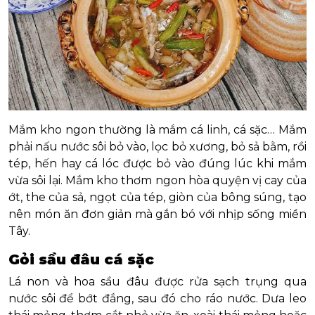
Mắm kho ngon thường là mắm cá linh, cá sặc… Mắm
phải nấu nước sôi bỏ vào, lọc bỏ xương, bỏ sả bằm, rồi
tép, hến hay cá lóc được bỏ vào đúng lúc khi mắm
vừa sôi lại. Mắm kho thơm ngon hòa quyện vị cay của
ớt, the của sả, ngọt của tép, giòn của bông súng, tạo
nên món ăn đơn giản mà gắn bó với nhịp sống miền
Tây.
Gỏi sầu đâu cá sặc
Lá non và hoa sầu đâu được rửa sạch trụng qua
nước sôi để bớt đắng, sau đó cho ráo nước. Dưa leo