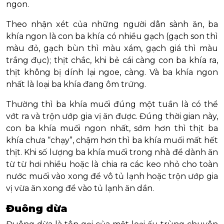
ngon.
Theo nhận xét của những người dân sành ăn, ba
khía ngon là con ba khía có nhiều gạch (gạch son thì
màu đỏ, gạch bùn thì màu xám, gạch giá thì màu
trắng đục); thịt chắc, khi bẻ cái càng con ba khía ra,
thịt không bị dính lại ngoe, càng. Và ba khía ngon
nhất là loại ba khía đang ôm trứng.
Thường thì ba khía muối đúng một tuần là có thể
vớt ra và trộn ướp gia vị ăn được. Đúng thời gian này,
con ba khía muối ngon nhất, sớm hơn thì thịt ba
khía chưa “chạy”, chậm hơn thì ba khía muối mất hết
thịt. Khi số lượng ba khía muối trong nhà để dành ăn
từ từ hơi nhiều hoặc là chia ra các keo nhỏ cho toàn
nước muối vào xong để vô tủ lạnh hoặc trộn ướp gia
vị vừa ăn xong để vào tủ lạnh ăn dần.
Đuông dừa