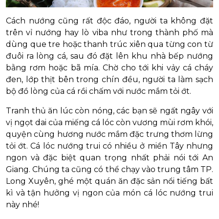
Cách nướng cũng rất độc đáo, người ta không đặt
trên vỉ nướng hay lò viba như trong thành phố mà
dùng que tre hoặc thanh trúc xiên qua từng con từ
đuôi ra lòng cá, sau đó đặt lên khu nhà bếp nướng
bằng rơm hoặc bã mía. Chờ cho tới khi vảy cá cháy
đen, lớp thịt bên trong chín đều, người ta làm sạch
bộ đồ lòng của cá rồi chấm với nước mắm tỏi ớt.
Tranh thủ ăn lúc còn nóng, các bạn sẽ ngất ngây với
vị ngọt dai của miếng cá lóc còn vương mùi rơm khói,
quyện cùng hương nước mắm đặc trưng thơm lừng
tỏi ớt. Cá lóc nướng trui có nhiều ở miền Tây nhưng
ngon và đặc biệt quan trọng nhất phải nói tới An
Giang. Chúng ta cũng có thể chạy vào trung tâm TP.
Long Xuyên, ghé một quán ăn đặc sản nổi tiếng bất
kì và tận hưởng vị ngon của món cá lóc nướng trui
này nhé!