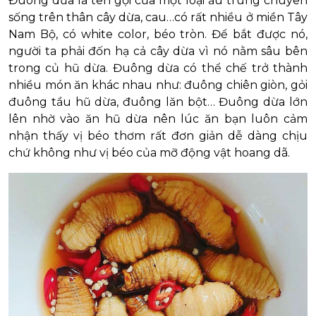
Đuông dừa là tên gọi của một loại ấu trùng chuyên
sống trên thân cây dừa, cau…có rất nhiều ở miền Tây
Nam Bộ, có white color, béo tròn. Để bắt được nó,
người ta phải đốn hạ cả cây dừa vì nó nằm sâu bên
trong củ hũ dừa. Đuông dừa có thể chế trở thành
nhiều món ăn khác nhau như: đuông chiên giòn, gỏi
đuông tầu hũ dừa, đuông lăn bột… Đuông dừa lớn
lên nhờ vào ăn hũ dừa nên lúc ăn bạn luôn cảm
nhận thấy vị béo thơm rất đơn giản dễ dàng chịu
chứ không như vị béo của mỡ động vật hoang dã.