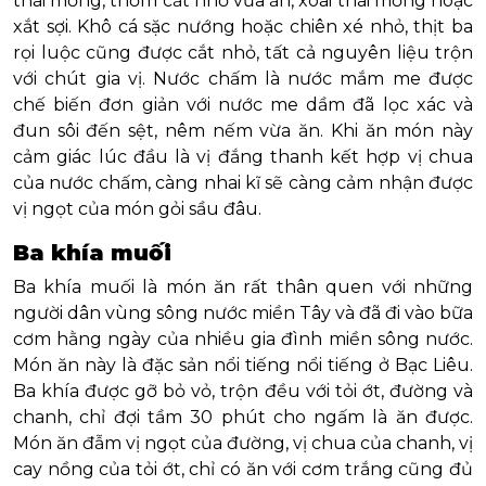
thái mỏng, thơm cắt nhỏ vừa ăn, xoài thái mỏng hoặc
xắt sợi. Khô cá sặc nướng hoặc chiên xé nhỏ, thịt ba
rọi luộc cũng được cắt nhỏ, tất cả nguyên liệu trộn
với chút gia vị. Nước chấm là nước mắm me được
chế biến đơn giản với nước me dầm đã lọc xác và
đun sôi đến sệt, nêm nếm vừa ăn. Khi ăn món này
cảm giác lúc đầu là vị đắng thanh kết hợp vị chua
của nước chấm, càng nhai kĩ sẽ càng cảm nhận được
vị ngọt của món gỏi sầu đâu.
Ba khía muối
Ba khía muối là món ăn rất thân quen với những
người dân vùng sông nước miền Tây và đã đi vào bữa
cơm hằng ngày của nhiều gia đình miền sông nước.
Món ăn này là đặc sản nổi tiếng nổi tiếng ở Bạc Liêu.
Ba khía được gỡ bỏ vỏ, trộn đều với tỏi ớt, đường và
chanh, chỉ đợi tầm 30 phút cho ngấm là ăn được.
Món ăn đẫm vị ngọt của đường, vị chua của chanh, vị
cay nồng của tỏi ớt, chỉ có ăn với cơm trắng cũng đủ