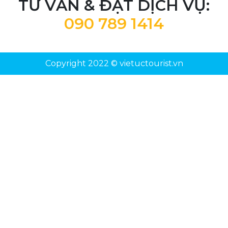
TƯ VẤN & ĐẶT DỊCH VỤ:
090 789 1414
Copyright 2022 © vietuctourist.vn