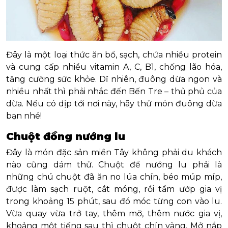
Đây là một loại thức ăn bổ, sạch, chứa nhiều protein
và cung cấp nhiều vitamin A, C, B1, chống lão hóa,
tăng cường sức khỏe. Dĩ nhiên, đuông dừa ngon và
nhiều nhất thì phải nhắc đến Bến Tre – thủ phủ của
dừa. Nếu có dịp tới nơi này, hãy thử món đuông dừa
bạn nhé!
Chuột đồng nướng lu
Đây là món đặc sản miền Tây không phải du khách
nào cũng dám thử. Chuột để nướng lu phải là
những chú chuột đã ăn no lúa chín, béo múp míp,
được làm sạch ruột, cắt móng, rồi tẩm ướp gia vị
trong khoảng 15 phút, sau đó móc từng con vào lu.
Vừa quay vừa trở tay, thêm mỡ, thêm nước gia vị,
khoảng một tiếng sau thì chuột chín vàng. Mở nắp