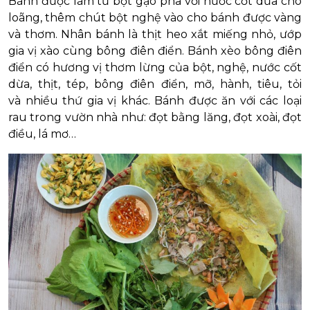
Bánh được làm từ bột gạo pha với nước cốt dừa cho
loãng, thêm chút bột nghệ vào cho bánh được vàng
và thơm. Nhân bánh là thịt heo xắt miếng nhỏ, ướp
gia vị xào cùng bông điên điển. Bánh xèo bông điên
điển có hương vị thơm lừng của bột, nghệ, nước cốt
dừa, thịt, tép, bông điên điển, mỡ, hành, tiêu, tỏi
và nhiều thứ gia vị khác. Bánh được ăn với các loại
rau trong vườn nhà như: đọt bằng lăng, đọt xoài, đọt
điều, lá mơ…