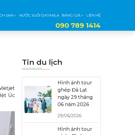
CH SẠN
NƯỚC SUỐI DATANLA
BẢNG GIÁ
LIÊN HỆ
090 789 1414
Tin du lịch
Hình ảnh tour
ietjet
ghép Đà Lạt
Iệt Úc
ngày 29 tháng
06 năm 2026
29/06/2026
Hình ảnh tour