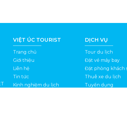
VIỆT ÚC TOURIST
DỊCH VỤ
Trang chủ
Tour du lịch
Giới thiệu
Đặt vé máy bay
Liên hệ
Đặt phòng khách 
Tin tức
Thuê xe du lịch
ỆT
Kinh nghiệm du lịch
Tuyển dụng
Thông Tin Khuyến Mãi
Chính sách bảo mật