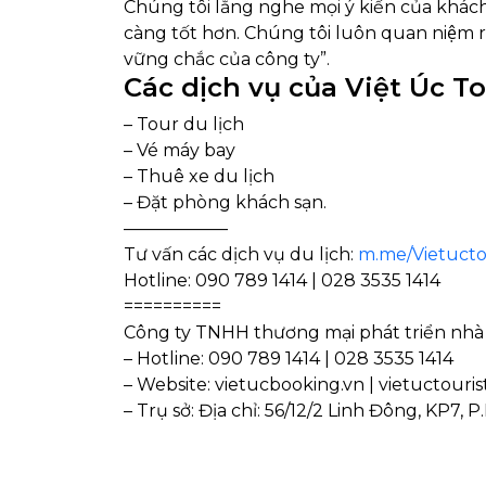
Chúng tôi lắng nghe mọi ý kiến của khác
càng tốt hơn. Chúng tôi luôn quan niệm r
vững chắc của công ty”.
Các dịch vụ của Việt Úc To
– Tour du lịch
– Vé máy bay
– Thuê xe du lịch
– Đặt phòng khách sạn.
——————
Tư vấn các dịch vụ du lịch:
m.me/Vietuctou
Hotline: 090 789 1414 | 028 3535 1414
==========
Công ty TNHH thương mại phát triển nhà v
– Hotline: 090 789 1414 | 028 3535 1414
– Website: vietucbooking.vn | vietuctouris
– Trụ sở: Địa chỉ: 56/12/2 Linh Đông, KP7