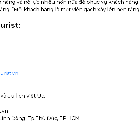
h hàng và nỗ lực nhiều hơn nữa đễ phục vụ khách hàng
ằng: “Mỗi khách hàng là một viên gạch xây lên nền tảng 
urist:
rist.vn
à du lịch Việt Úc.
t.vn
, P.Linh Đông, Tp.Thủ Đức, TP.HCM