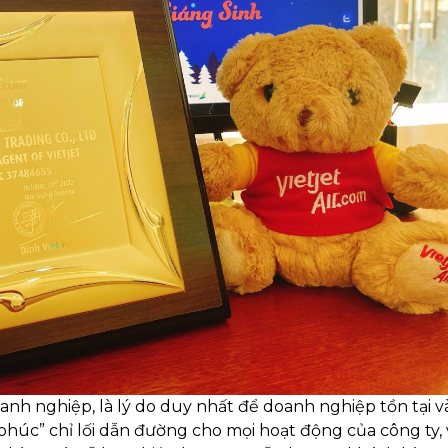
oanh nghiệp, là lý do duy nhất để doanh nghiệp tồn tại v
phúc” chỉ lối dẫn đường cho mọi hoạt động của công ty, v