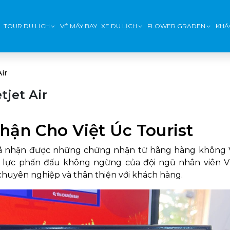
TOUR DU LỊCH
VÉ MÁY BAY
XE DU LỊCH
FLOWER GRADEN
KHÁ
Air
tjet Air
hận Cho Việt Úc Tourist
t đã nhận được những chứng nhận từ hãng hàng không V
ỗ lực phấn đấu không ngừng của đội ngũ nhân viên V
 chuyên nghiệp và thân thiện với khách hàng.