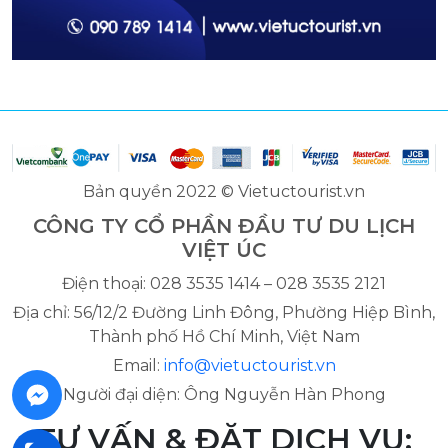
Bản quyền 2022 © Vietuctourist.vn
CÔNG TY CỔ PHẦN ĐẦU TƯ DU LỊCH
VIỆT ÚC
Điện thoại: 028 3535 1414 – 028 3535 2121
Địa chỉ: 56/12/2 Đường Linh Đông, Phường Hiệp Bình,
Thành phố Hồ Chí Minh, Việt Nam
Email:
info@vietuctourist.vn
Người đại diện: Ông Nguyễn Hàn Phong
TƯ VẤN & ĐẶT DỊCH VỤ: