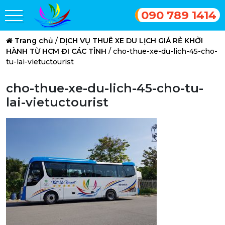
090 789 1414
Trang chủ
/
DỊCH VỤ THUÊ XE DU LỊCH GIÁ RẺ KHỞI
HÀNH TỪ HCM ĐI CÁC TỈNH
/
cho-thue-xe-du-lich-45-cho-
tu-lai-vietuctourist
cho-thue-xe-du-lich-45-cho-tu-
lai-vietuctourist