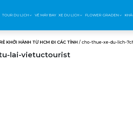
TOUR DU LỊCH
VÉ MÁY BAY
XE DU LỊCH
FLOWER GRADEN
KHÁ
 RẺ KHỞI HÀNH TỪ HCM ĐI CÁC TỈNH
/
cho-thue-xe-du-lich-7ch
u-lai-vietuctourist