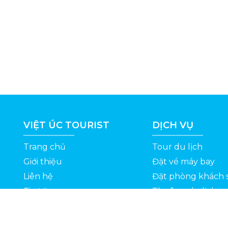
VIỆT ÚC TOURIST
DỊCH VỤ
Trang chủ
Tour du lịch
Giới thiệu
Đặt vé máy bay
Liên hệ
Đặt phòng khách 
Tin tức
Thuê xe du lịch
ỆT
Kinh nghiệm du lịch
Tuyển dụng
Thông Tin Khuyến Mãi