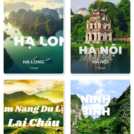
HẠ LONG
HÀ NỘI
1
tour
5
tour