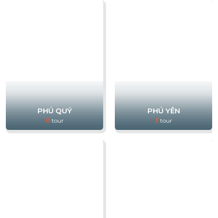
PHÚ QUÝ
PHÚ YÊN
0
tour
3
tour