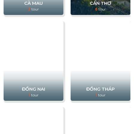
CÀ MAU
CẦN THƠ
2
tour
6
tour
ĐỒNG NAI
ĐỒNG THÁP
1
tour
1
tour