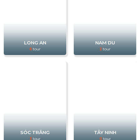
LONG AN
NAM DU
6
tour
2
tour
SÓC TRĂNG
TÂY NINH
3
tour
0
tour