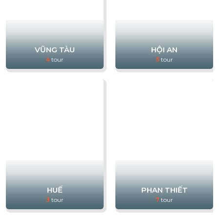
VŨNG TÀU
HỘI AN
4
tour
5
tour
HUẾ
PHAN THIẾT
3
tour
7
tour