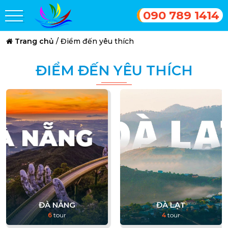
090 789 1414
Trang chủ
/
Điểm đến yêu thích
ĐIỂM ĐẾN YÊU THÍCH
ĐÀ NẴNG
ĐÀ LẠT
6
tour
4
tour