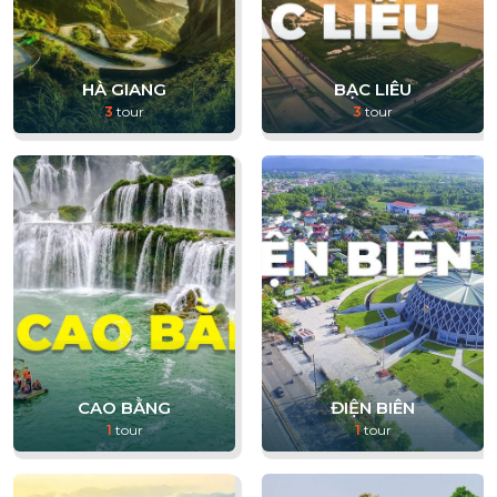
HÀ GIANG
BẠC LIÊU
3
tour
3
tour
CAO BẰNG
ĐIỆN BIÊN
1
tour
1
tour