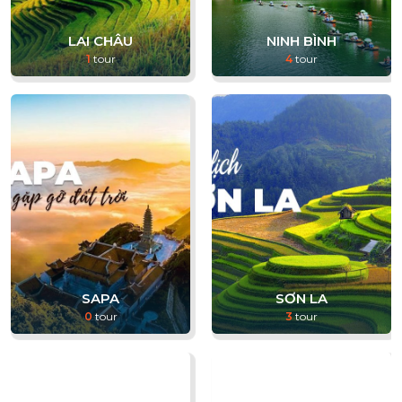
LAI CHÂU
NINH BÌNH
1
tour
4
tour
SAPA
SƠN LA
0
tour
3
tour