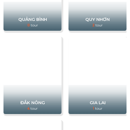
QUẢNG BÌNH
QUY NHƠN
0
tour
2
tour
ĐẮK NÔNG
GIA LAI
4
tour
1
tour