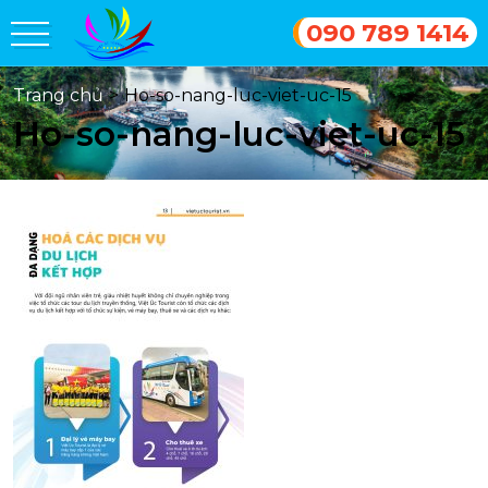
090 789 1414
Trang chủ
>
Ho-so-nang-luc-viet-uc-15
Ho-so-nang-luc-viet-uc-15