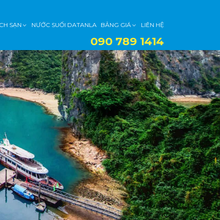
CH SẠN
NƯỚC SUỐI DATANLA
BẢNG GIÁ
LIÊN HỆ
090 789 1414