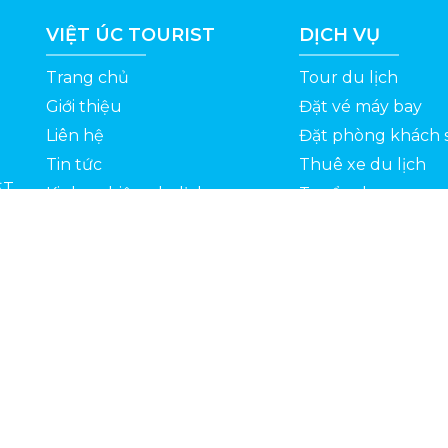
VIỆT ÚC TOURIST
DỊCH VỤ
Trang chủ
Tour du lịch
Giới thiệu
Đặt vé máy bay
Liên hệ
Đặt phòng khách 
Tin tức
Thuê xe du lịch
ỆT
Kinh nghiệm du lịch
Tuyển dụng
Thông Tin Khuyến Mãi
Chính sách bảo mật
Bản quyền 2022 © Vietuctourist.vn