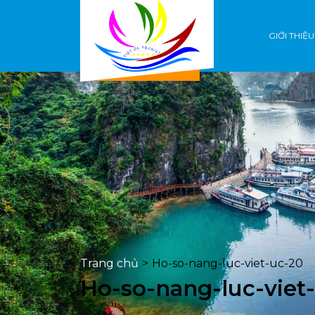
GIỚI THIỆU
Trang chủ
>
Ho-so-nang-luc-viet-uc-20
Ho-so-nang-luc-viet