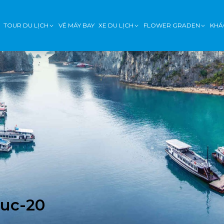
TOUR DU LỊCH
VÉ MÁY BAY
XE DU LỊCH
FLOWER GRADEN
KHÁ
-uc-20