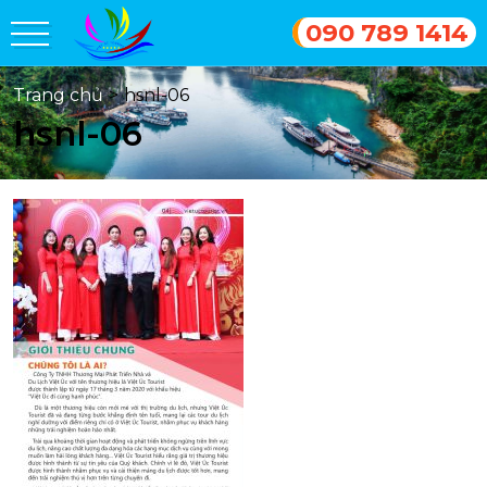
090 789 1414
Trang chủ
>
hsnl-06
hsnl-06