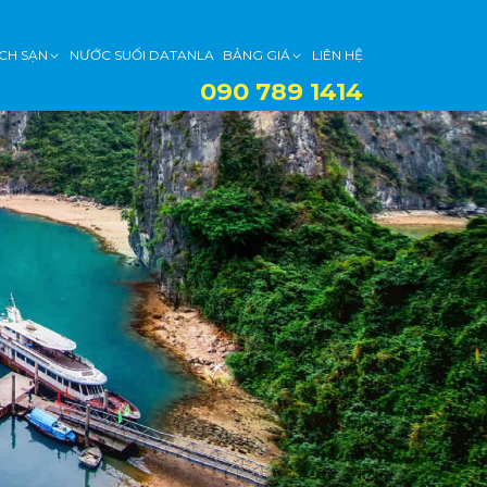
CH SẠN
NƯỚC SUỐI DATANLA
BẢNG GIÁ
LIÊN HỆ
090 789 1414