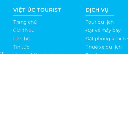
VIỆT ÚC TOURIST
DỊCH VỤ
Trang chủ
Tour du lịch
Giới thiệu
Đặt vé máy bay
Liên hệ
Đặt phòng khách 
Tin tức
Thuê xe du lịch
ỆT
Kinh nghiệm du lịch
Tuyển dụng
Thông Tin Khuyến Mãi
Chính sách bảo mật
Bản quyền 2022 © Vietuctourist.vn