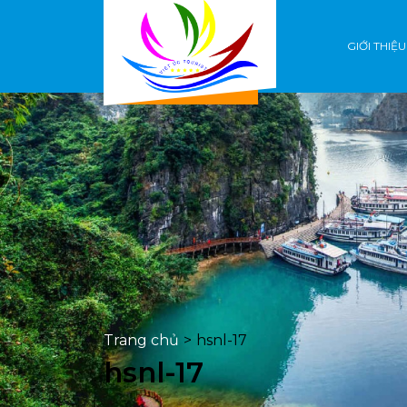
GIỚI THIỆU
Trang chủ
>
hsnl-17
hsnl-17