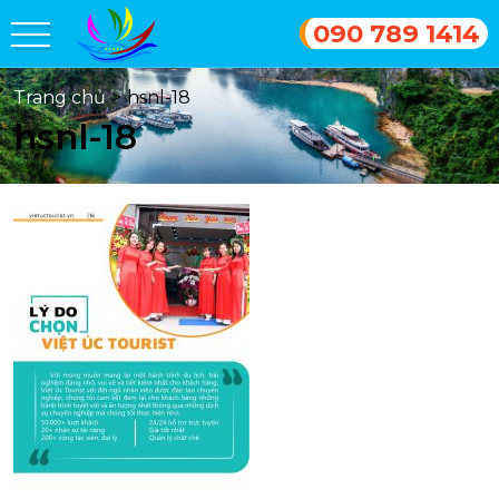
090 789 1414
Trang chủ
>
hsnl-18
hsnl-18