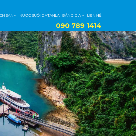
CH SẠN
NƯỚC SUỐI DATANLA
BẢNG GIÁ
LIÊN HỆ
090 789 1414