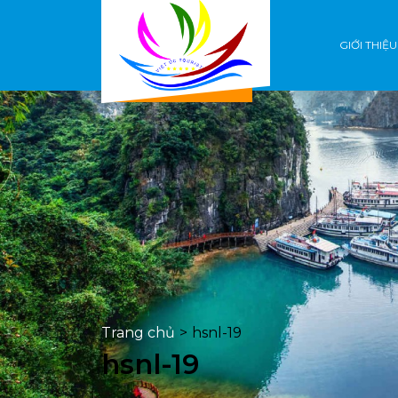
GIỚI THIỆU
Trang chủ
>
hsnl-19
hsnl-19