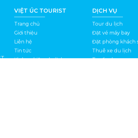
VIỆT ÚC TOURIST
DỊCH VỤ
Trang chủ
Tour du lịch
Giới thiệu
Đặt vé máy bay
Liên hệ
Đặt phòng khách 
Tin tức
Thuê xe du lịch
ỆT
Kinh nghiệm du lịch
Tuyển dụng
Thông Tin Khuyến Mãi
Chính sách bảo mật
Bản quyền 2022 © Vietuctourist.vn