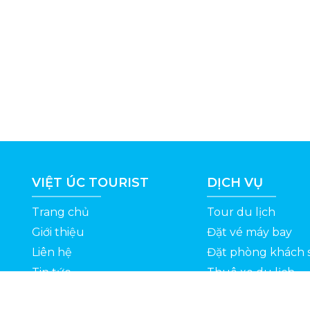
VIỆT ÚC TOURIST
DỊCH VỤ
Trang chủ
Tour du lịch
Giới thiệu
Đặt vé máy bay
Liên hệ
Đặt phòng khách 
Tin tức
Thuê xe du lịch
ỆT
Kinh nghiệm du lịch
Tuyển dụng