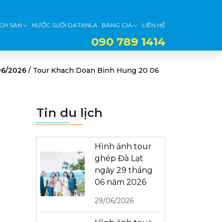
CH SẠN
NƯỚC SUỐI DATANLA
BẢNG GIÁ
LIÊN HỆ
090 789 1414
06/2026
/
Tour Khach Doan Binh Hung 20 06
Tin du lịch
Hình ảnh tour
ghép Đà Lạt
ngày 29 tháng
06 năm 2026
29/06/2026