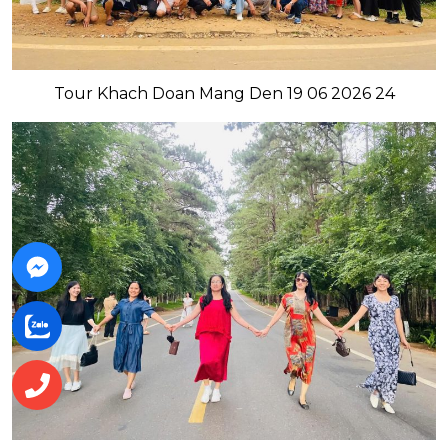
Tour Khach Doan Mang Den 19 06 2026 24