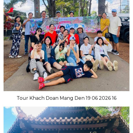
Tour Khach Doan Mang Den 19 06 2026 16