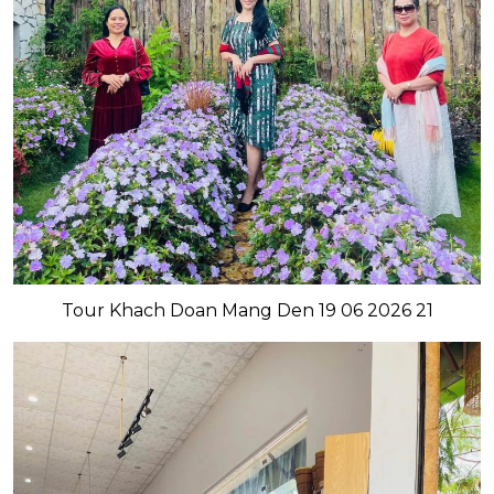
Tour Khach Doan Mang Den 19 06 2026 21