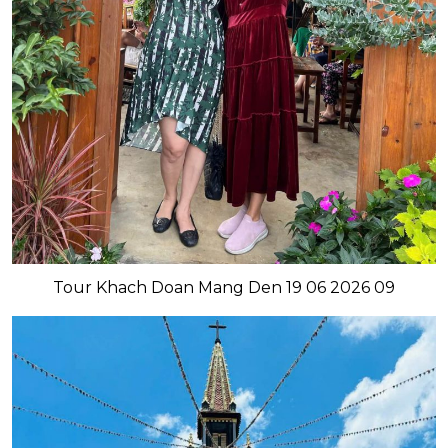
Tour Khach Doan Mang Den 19 06 2026 09