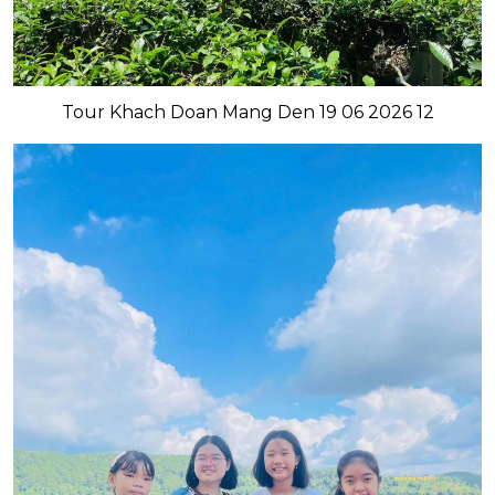
Tour Khach Doan Mang Den 19 06 2026 12