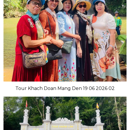
Tour Khach Doan Mang Den 19 06 2026 02