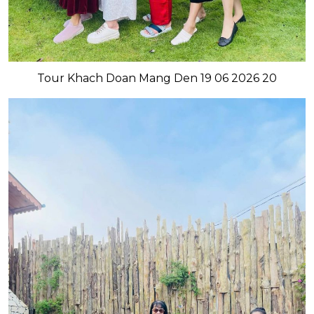
Tour Khach Doan Mang Den 19 06 2026 20