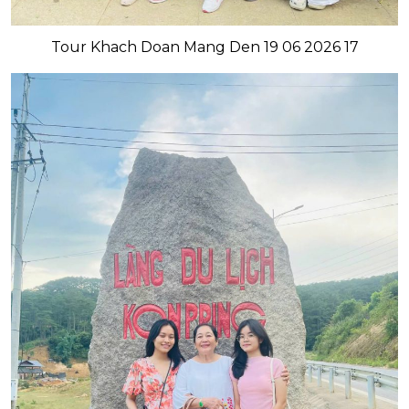
Tour Khach Doan Mang Den 19 06 2026 17