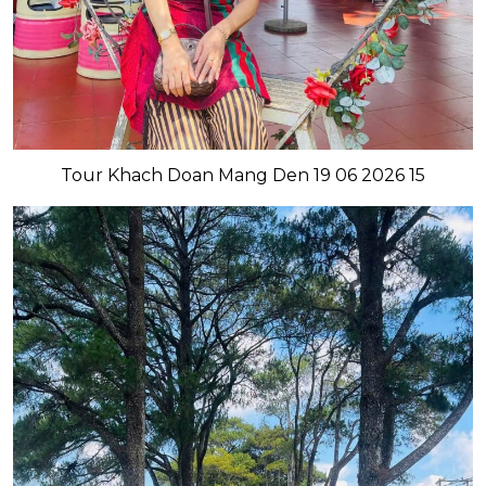
Tour Khach Doan Mang Den 19 06 2026 15