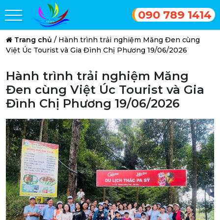
090 789 1414
Trang chủ
/
Hành trình trải nghiệm Măng Đen cùng
Việt Úc Tourist và Gia Đình Chị Phương 19/06/2026
Hành trình trải nghiệm Măng
Đen cùng Việt Úc Tourist và Gia
Đình Chị Phương 19/06/2026