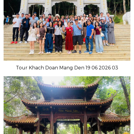
Tour Khach Doan Mang Den 19 06 2026 03