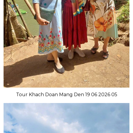
Tour Khach Doan Mang Den 19 06 2026 05