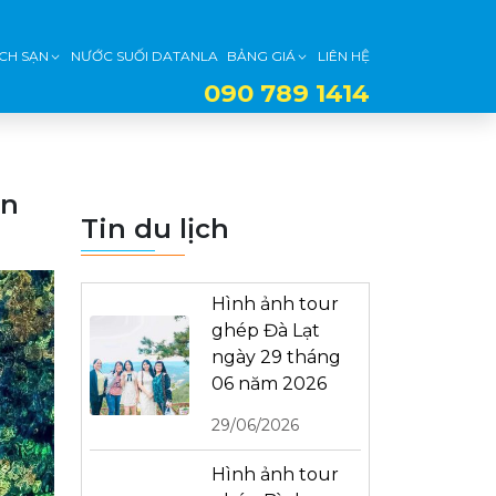
CH SẠN
NƯỚC SUỐI DATANLA
BẢNG GIÁ
LIÊN HỆ
090 789 1414
àn
Tin du lịch
Hình ảnh tour
ghép Đà Lạt
ngày 29 tháng
06 năm 2026
29/06/2026
Hình ảnh tour