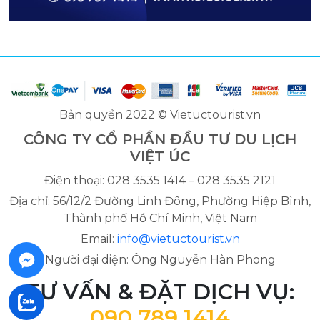
Bản quyền 2022 © Vietuctourist.vn
CÔNG TY CỔ PHẦN ĐẦU TƯ DU LỊCH
VIỆT ÚC
Điện thoại: 028 3535 1414 – 028 3535 2121
Địa chỉ: 56/12/2 Đường Linh Đông, Phường Hiệp Bình,
Thành phố Hồ Chí Minh, Việt Nam
Email:
info@vietuctourist.vn
Người đại diện: Ông Nguyễn Hàn Phong
TƯ VẤN & ĐẶT DỊCH VỤ:
090 789 1414