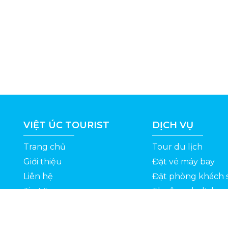
VIỆT ÚC TOURIST
DỊCH VỤ
Trang chủ
Tour du lịch
Giới thiệu
Đặt vé máy bay
Liên hệ
Đặt phòng khách 
Tin tức
Thuê xe du lịch
ỆT
Kinh nghiệm du lịch
Tuyển dụng
Thông Tin Khuyến Mãi