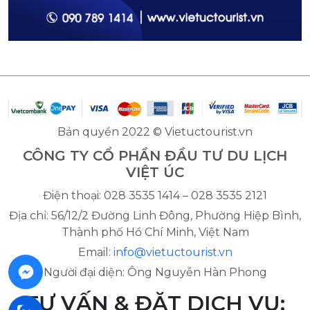
Bản quyền 2022 © Vietuctourist.vn
CÔNG TY CỔ PHẦN ĐẦU TƯ DU LỊCH
VIỆT ÚC
Điện thoại: 028 3535 1414 – 028 3535 2121
Địa chỉ: 56/12/2 Đường Linh Đông, Phường Hiệp Bình,
Thành phố Hồ Chí Minh, Việt Nam
Email:
info@vietuctourist.vn
Người đại diện: Ông Nguyễn Hàn Phong
TƯ VẤN & ĐẶT DỊCH VỤ: