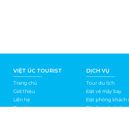
VIỆT ÚC TOURIST
DỊCH VỤ
Trang chủ
Tour du lịch
Giới thiệu
Đặt vé máy bay
Liên hệ
Đặt phòng khách 
Tin tức
Thuê xe du lịch
ỆT
Kinh nghiệm du lịch
Tuyển dụng
Thông Tin Khuyến Mãi