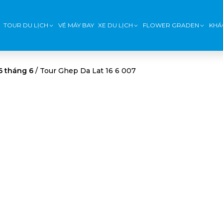
TOUR DU LỊCH
VÉ MÁY BAY
XE DU LỊCH
FLOWER GRADEN
KHÁ
6 tháng 6
/
Tour Ghep Da Lat 16 6 007