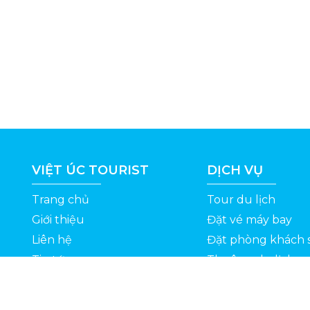
VIỆT ÚC TOURIST
DỊCH VỤ
Trang chủ
Tour du lịch
Giới thiệu
Đặt vé máy bay
Liên hệ
Đặt phòng khách 
Tin tức
Thuê xe du lịch
ỆT
Kinh nghiệm du lịch
Tuyển dụng
Thông Tin Khuyến Mãi