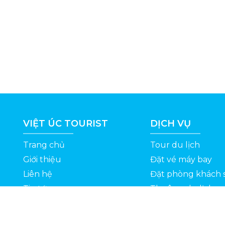
VIỆT ÚC TOURIST
DỊCH VỤ
Trang chủ
Tour du lịch
Giới thiệu
Đặt vé máy bay
Liên hệ
Đặt phòng khách 
Tin tức
Thuê xe du lịch
ỆT
Kinh nghiệm du lịch
Tuyển dụng
Thông Tin Khuyến Mãi