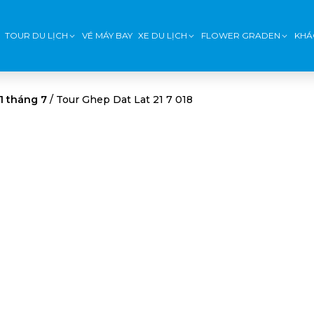
TOUR DU LỊCH
VÉ MÁY BAY
XE DU LỊCH
FLOWER GRADEN
KHÁ
1 tháng 7
/
Tour Ghep Dat Lat 21 7 018