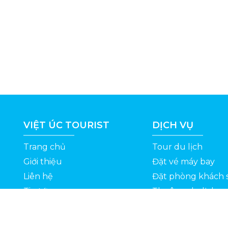
VIỆT ÚC TOURIST
DỊCH VỤ
Trang chủ
Tour du lịch
Giới thiệu
Đặt vé máy bay
Liên hệ
Đặt phòng khách 
Tin tức
Thuê xe du lịch
ỆT
Kinh nghiệm du lịch
Tuyển dụng
Thông Tin Khuyến Mãi