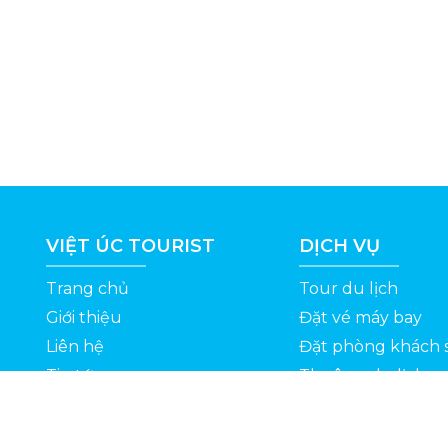
VIỆT ÚC TOURIST
DỊCH VỤ
Trang chủ
Tour du lịch
Giới thiệu
Đặt vé máy bay
Liên hệ
Đặt phòng khách 
Tin tức
Thuê xe du lịch
ỆT
Kinh nghiệm du lịch
Tuyển dụng
Thông Tin Khuyến Mãi