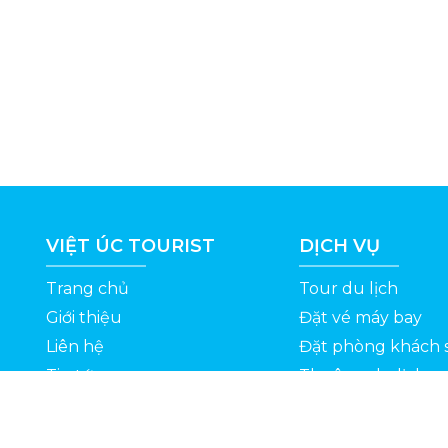
VIỆT ÚC TOURIST
DỊCH VỤ
Trang chủ
Tour du lịch
Giới thiệu
Đặt vé máy bay
Liên hệ
Đặt phòng khách 
Tin tức
Thuê xe du lịch
ỆT
Kinh nghiệm du lịch
Tuyển dụng
Thông Tin Khuyến Mãi