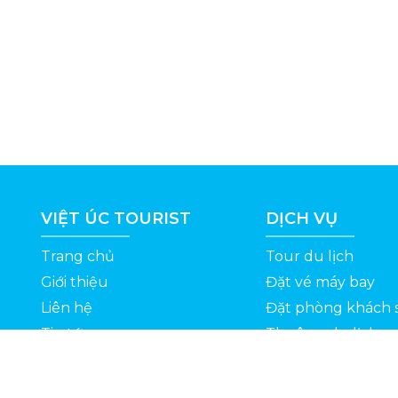
VIỆT ÚC TOURIST
DỊCH VỤ
Trang chủ
Tour du lịch
Giới thiệu
Đặt vé máy bay
Liên hệ
Đặt phòng khách 
Tin tức
Thuê xe du lịch
ỆT
Kinh nghiệm du lịch
Tuyển dụng
Thông Tin Khuyến Mãi