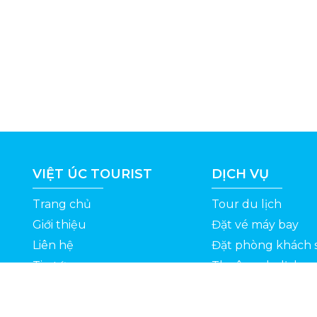
VIỆT ÚC TOURIST
DỊCH VỤ
Trang chủ
Tour du lịch
Giới thiệu
Đặt vé máy bay
Liên hệ
Đặt phòng khách 
Tin tức
Thuê xe du lịch
ỆT
Kinh nghiệm du lịch
Tuyển dụng
Thông Tin Khuyến Mãi