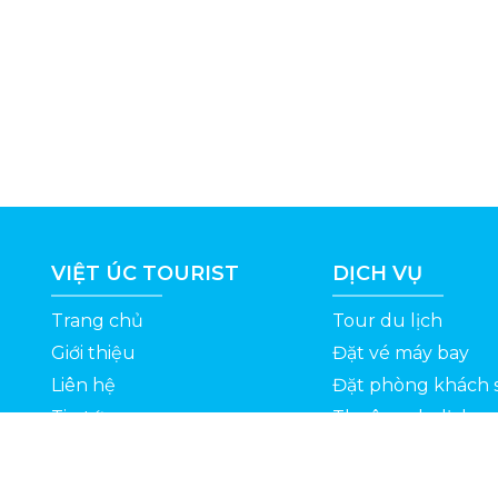
VIỆT ÚC TOURIST
DỊCH VỤ
Trang chủ
Tour du lịch
Giới thiệu
Đặt vé máy bay
Liên hệ
Đặt phòng khách 
Tin tức
Thuê xe du lịch
ỆT
Kinh nghiệm du lịch
Tuyển dụng
Thông Tin Khuyến Mãi