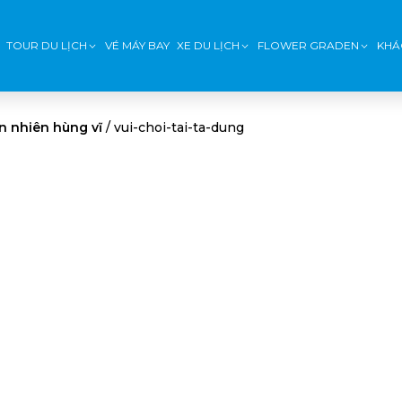
TOUR DU LỊCH
VÉ MÁY BAY
XE DU LỊCH
FLOWER GRADEN
KHÁ
n nhiên hùng vĩ
/
vui-choi-tai-ta-dung