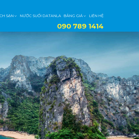
CH SẠN
NƯỚC SUỐI DATANLA
BẢNG GIÁ
LIÊN HỆ
090 789 1414