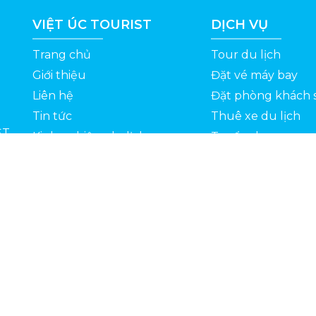
VIỆT ÚC TOURIST
DỊCH VỤ
Trang chủ
Tour du lịch
Giới thiệu
Đặt vé máy bay
Liên hệ
Đặt phòng khách 
Tin tức
Thuê xe du lịch
ỆT
Kinh nghiệm du lịch
Tuyển dụng
Thông Tin Khuyến Mãi
Chính sách bảo mật
Bản quyền 2022 © Vietuctourist.vn