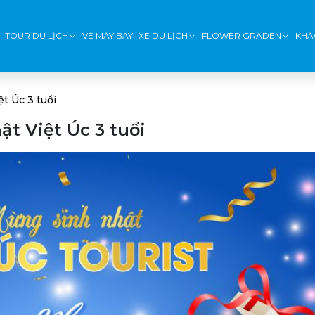
TOUR DU LỊCH
VÉ MÁY BAY
XE DU LỊCH
FLOWER GRADEN
KHÁ
t Úc 3 tuổi
t Việt Úc 3 tuổi