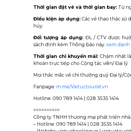
Thời gian đặt vé và thời gian bay:
Từ ng
Điều kiện áp dụng:
Các vé thao thác sử 
hủy.
Đối tượng áp dụng:
ĐL / CTV được hưở
sách đính kèm Thông báo này.
xem danh 
Thời gian chi khuyến mãi:
Chậm nhất là
khoản trực tiếp cho Cộng tác viên/ Đại lý.
Mọi thắc mắc về chi thưởng quý Đại lý/Cộn
Fanpage:
m.me/Vietuctourist.vn
Hotline: 090 789 1414 | 028 3535 1414
==========
Công ty TNHH thương mại phát triển nhà v
– Hotline: 090 789 1414 | 028 3535 1414