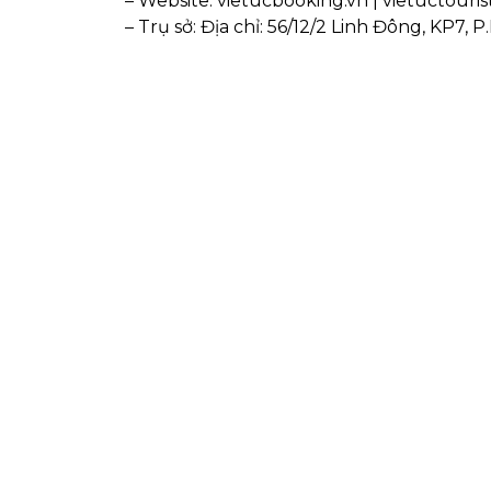
– Website: vietucbooking.vn | vietuctouris
– Trụ sở: Địa chỉ: 56/12/2 Linh Đông, KP7