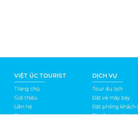
VIỆT ÚC TOURIST
DỊCH VỤ
Trang chủ
Tour du lịch
Giới thiệu
Đặt vé máy bay
Liên hệ
Đặt phòng khách 
Tin tức
Thuê xe du lịch
ỆT
Kinh nghiệm du lịch
Tuyển dụng
Thông Tin Khuyến Mãi