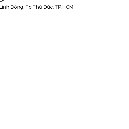
t.vn
, P.Linh Đông, Tp.Thủ Đức, TP.HCM