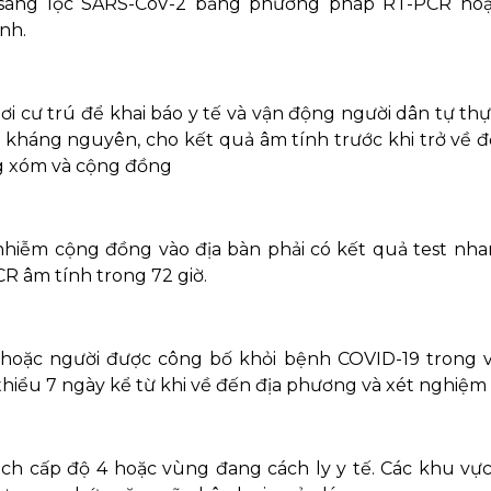
 sàng lọc SARS-CoV-2 bằng phương pháp RT-PCR hoặ
nh.
ơi cư trú để khai báo y tế và vận động người dân tự thự
kháng nguyên, cho kết quả âm tính trước khi trở về 
ng xóm và cộng đồng
 nhiễm cộng đồng vào địa bàn phải có kết quả test nh
CR âm tính trong 72 giờ.
9 hoặc người được công bố khỏi bệnh COVID-19 trong 
 thiểu 7 ngày kể từ khi về đến địa phương và xét nghiệm 
dịch cấp độ 4 hoặc vùng đang cách ly y tế. Các khu vực