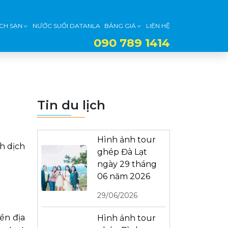
CH SẠN
NƯỚC SUỐI DATANLA
BẢNG GIÁ
LIÊN HỆ
090 789 1414
Tin du lịch
Hình ảnh tour
h dịch
ghép Đà Lạt
ngày 29 tháng
06 năm 2026
29/06/2026
ền địa
Hình ảnh tour