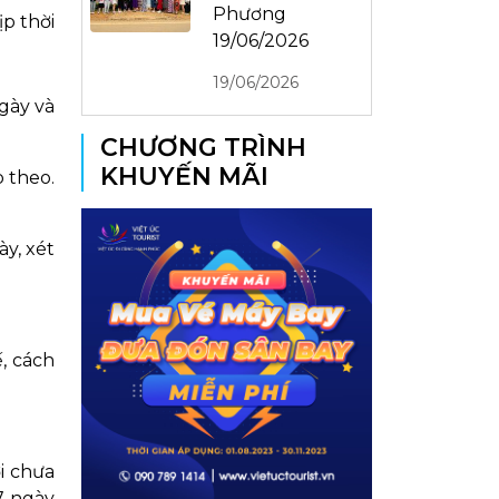
Phương
ịp thời
19/06/2026
19/06/2026
ngày và
CHƯƠNG TRÌNH
KHUYẾN MÃI
p theo.
ày, xét
, cách
ời chưa
 7 ngày