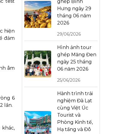
c test
ghép Bình
Hưng ngày 29
tháng 06 năm
2026
c hiện
29/06/2026
để đảm
Hình ảnh tour
ghép Măng Đen
ngày 25 tháng
anh âm
06 năm 2026
25/06/2026
Hành trình trải
vòng 6
nghiệm Đà Lạt
2 lần.
cùng Việt Úc
Tourist và
Phòng Kinh tế,
 khác,
Hạ tầng và Đô