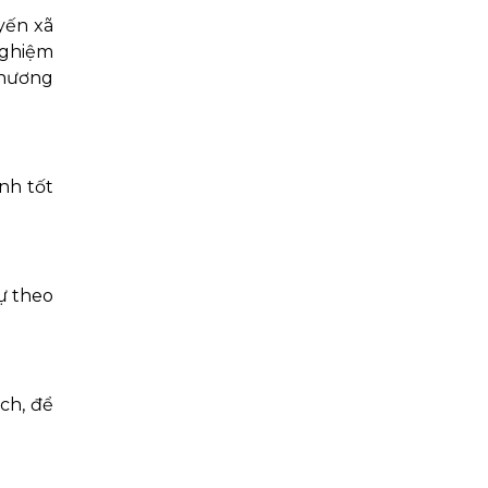
yến xã
nghiệm
phương
nh tốt
tự theo
ch, để