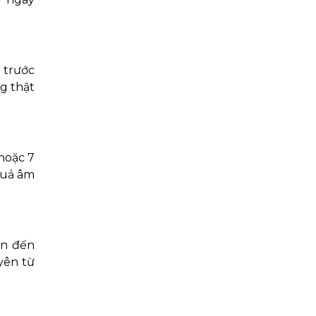
 trước
ng thật
 hoặc 7
quả âm
in đến
yên từ