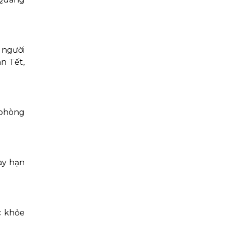
 người
ăn Tết,
 phòng
ay hạn
c khỏe