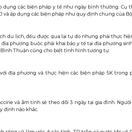
p dụng các biện pháp y tế như ngày bình thường. Cụ th
D và áp dụng các biện pháp như quy định chung của Bộ 
h du lịch, đều được qua lại tự do nhưng phải thực hiệ
ịa phương buộc phải khai báo y tế tại địa phương sinh
nh Bình Thuận cũng cho biết tình hình tương tự.
 với địa phương và thực hiện các biện pháp 5K trong 
cine và âm tính sẽ theo dõi 3 ngày tại gia đình. Người
y định nào khác.
nh sống và làm việc ở các tỉnh, TP trên cả nước khi về