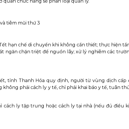
cơ quan chức năng sẽ phân loại quản lý.
 và tiêm mũi thứ 3
Tết hạn chế di chuyển khi không cần thiết; thực hiện tầ
oát ngăn chặn triệt để nguồn lây; xử lý nghiêm các trườ
, tỉnh Thanh Hóa quy định, người từ vùng dịch cấp đ
không phải cách ly y tế, chỉ phải khai báo y tế, tuân th
 cách ly tập trung hoặc cách ly tại nhà (nếu đủ điều ki