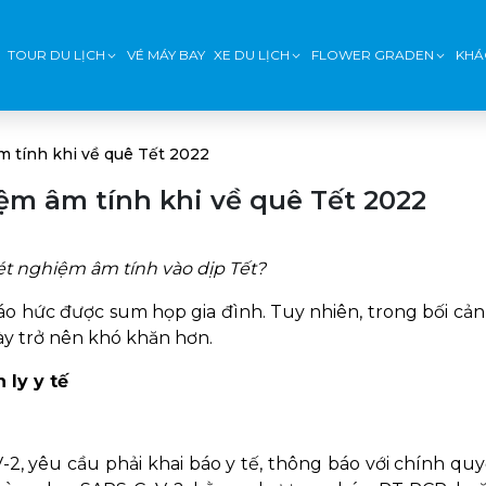
TOUR DU LỊCH
VÉ MÁY BAY
XE DU LỊCH
FLOWER GRADEN
KHÁ
m tính khi về quê Tết 2022
iệm âm tính khi về quê Tết 2022
ét nghiệm âm tính vào dịp Tết?
áo hức được sum họp gia đình. Tuy nhiên, trong bối cản
ày trở nên khó khăn hơn.
 ly y tế
2, yêu cầu phải khai báo y tế, thông báo với chính quy