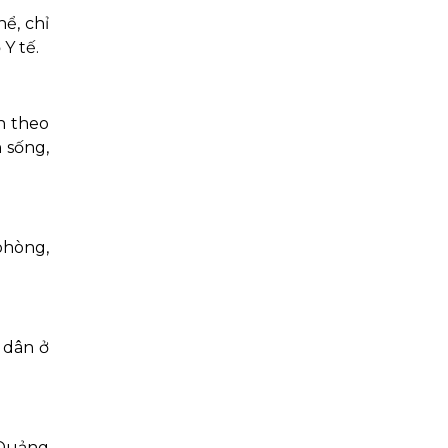
ể, chỉ
Y tế.
n theo
 sống,
phòng,
 dân ở
 Quảng