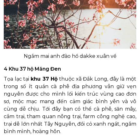
Ngắm mai anh đào hồ dakke xuân về
4 Khu 37 hộ Măng Đen
Tọa lạc tại
khu 37 Hộ
thuộc xã Đắk Long, đây là một
trong số ít quán cà phê địa phương vẫn giữ vẹn
nguyên được cho mình lối kiến trúc vùng cao đơn
sơ, mộc mạc mang đến cảm giác bình yên và vô
cùng dễ chịu. Tới đây bạn có thể cà phê, săn mây,
cắm trại, tham quan nông trại, farm công nghệ cao,
trại dê lớn nhất Tây Nguyên, đồi cỏ xanh ngát, ngắm
bình mình, hoàng hôn.