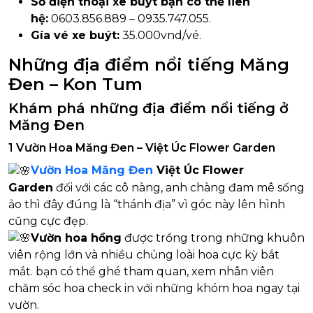
Số điện thoại xe buýt bạn có thể liên
hệ:
0603.856.889 – 0935.747.055.
Gía vé xe buýt:
35.000vnd/vé.
Những địa điểm nổi tiếng Măng
Đen – Kon Tum
Khám phá những địa điểm nổi tiếng ở
Măng Đen
1 Vườn Hoa Măng Đen – Việt Úc Flower Garden
Vườn Hoa Măng Đen
Việt Úc Flower
Garden
đối với các cô nàng, anh chàng đam mê sống
ảo thì đây đúng là “thánh địa” vì góc này lên hình
cũng cực đẹp.
Vườn hoa hồng
được trồng trong những khuôn
viên rộng lớn và nhiều chủng loài hoa cực kỳ bắt
mắt. bạn có thể ghé tham quan, xem nhân viên
chăm sóc hoa check in với những khóm hoa ngay tại
vườn.