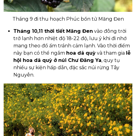
Tháng 9 đi thu hoạch Phúc bồn tử Măng Đen
Tháng 10,11 thời tiết Măng Đen
vào đông trời
trở lạnh hơn nhiệt độ 18-22 độ, lưu ý khi đi nhớ
mang theo đồ ấm tránh cảm lạnh. Vào thời điểm
này bạn có thể ngắm
hoa dã quỳ
và tham gia
lễ
hội hoa dã quỳ ở núi Chư Đăng Ya
, quy tụ
nhiều sự kiện hấp dẫn, đặc sắc núi rừng Tây
Nguyên.