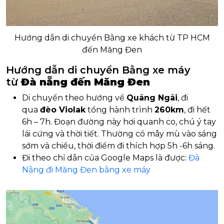
Hướng dẫn di chuyển Bằng xe khách từ TP HCM
đến Măng Đen
Hướng dẫn di chuyển Bằng xe máy
từ
Đà nẵng đến Măng Đen
Di chuyển theo hướng về
Quãng Ngãi
, đi
qua
đèo Violak
tổng hành trình
260km
, đi hết
6h – 7h. Đoạn đường này hơi quanh co, chú ý tay
lái cứng và thời tiết. Thường có mây mù vào sáng
sớm và chiều, thời điểm đi thích hợp 5h -6h sáng.
Đi theo chỉ dẫn của Google Maps là được:
Đà
Nẵng đi Măng Đen bằng xe máy