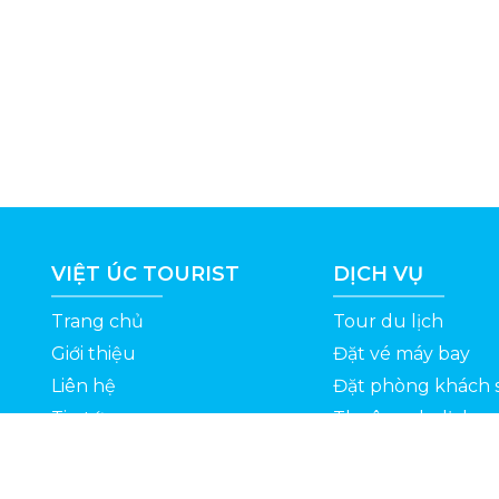
VIỆT ÚC TOURIST
DỊCH VỤ
Trang chủ
Tour du lịch
Giới thiệu
Đặt vé máy bay
Liên hệ
Đặt phòng khách 
Tin tức
Thuê xe du lịch
ỆT
Kinh nghiệm du lịch
Tuyển dụng
Thông Tin Khuyến Mãi