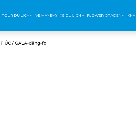
TOUR DU LỊCH
VÉ MÁY BAY
XE DU LỊCH
FLOWER GRADEN
KHÁ
ỆT ÚC
/
GALA-đăng-fp